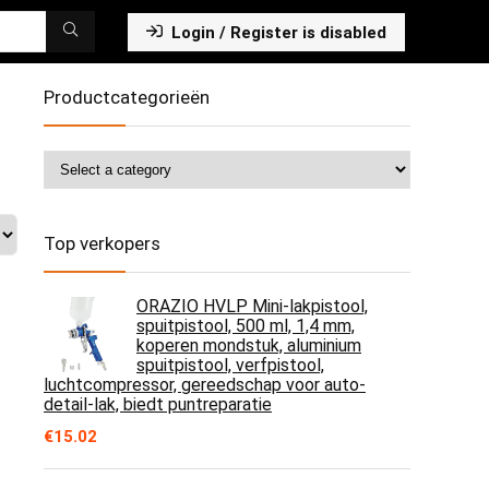
Login / Register is disabled
Productcategorieën
Top verkopers
ORAZIO HVLP Mini-lakpistool,
spuitpistool, 500 ml, 1,4 mm,
koperen mondstuk, aluminium
spuitpistool, verfpistool,
luchtcompressor, gereedschap voor auto-
detail-lak, biedt puntreparatie
€
15.02