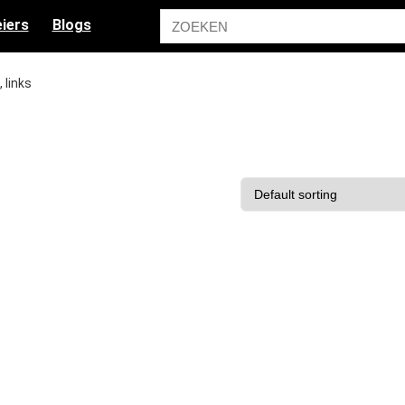
iers
Blogs
, links