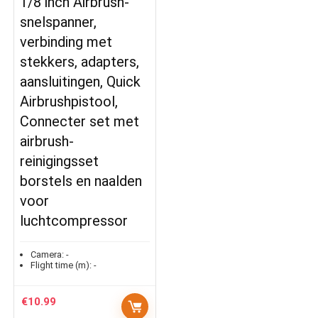
1/8 inch Airbrush-
snelspanner,
verbinding met
stekkers, adapters,
aansluitingen, Quick
Airbrushpistool,
Connecter set met
airbrush-
reinigingsset
borstels en naalden
voor
luchtcompressor
Camera:
-
Flight time (m):
-
€
10.99