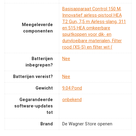
‎Basisapparaat Control 150 M,
Innovatief airless-pistool HEA
T2 Gun, 7,5 m Airless-slang, 311
Meegeleverde
en 515 HEA omkeerbare
componenten
spuitkoppen voor dik- en
dunvloeibare materialen, Filter
rood (XS-S) en filter wit (
Batterijen
‎Nee
inbegrepen?
Batterijen vereist?
‎Nee
Gewicht
‎9.04 Pond
Gegarandeerde
‎onbekend
software-updates
tot
Brand
De Wagner Store openen