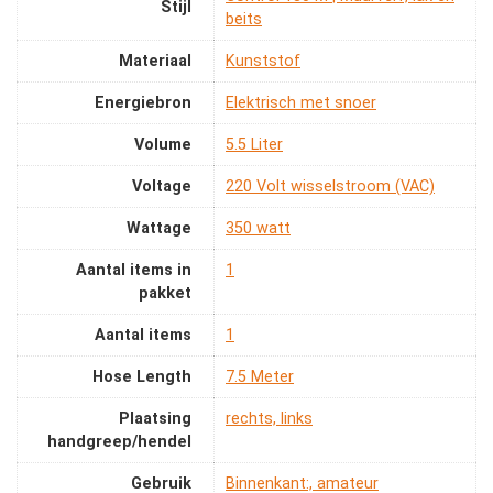
Stijl
beits
Materiaal
‎Kunststof
Energiebron
‎Elektrisch met snoer
Volume
‎5.5 Liter
Voltage
‎220 Volt wisselstroom (VAC)
Wattage
‎350 watt
Aantal items in
‎1
pakket
Aantal items
‎1
Hose Length
‎7.5 Meter
Plaatsing
‎rechts, links
handgreep/hendel
Gebruik
‎Binnenkant:, amateur