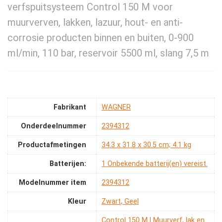
verfspuitsysteem Control 150 M voor
muurverven, lakken, lazuur, hout- en anti-
corrosie producten binnen en buiten, 0-900
ml/min, 110 bar, reservoir 5500 ml, slang 7,5 m
Fabrikant
‎WAGNER
Onderdeelnummer
‎2394312
Productafmetingen
‎34.3 x 31.8 x 30.5 cm; 4.1 kg
Batterijen:
‎1 Onbekende batterij(en) vereist.
Modelnummer item
‎2394312
Kleur
‎Zwart, Geel
‎Control 150 M | Muurverf, lak en