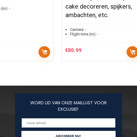
cake decoreren, spijkers,
 (m):
-
ambachten, etc.
Camera:
-
Flight time (m):
-
€
80.99
WORD LID VAN ONZE MAILLIJST VOOR
EXCLUSIEF