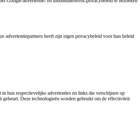
het Google-advertentie- en inhoudsnetwerk-privacybeleid te bezoeken
 advertentiepartners heeft zijn eigen privacybeleid voor hun beleid
n hun respectievelijke advertenties en links die verschijnen op
t gebeurt. Deze technologieën worden gebruikt om de effectiviteit