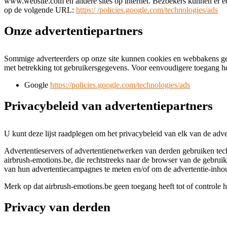
www.website.com en andere sites op internet. Bezoekers kunnen er e
op de volgende URL:
https:/ /policies.google.com/technologies/ads
Onze advertentiepartners
Sommige adverteerders op onze site kunnen cookies en webbakens gebr
met betrekking tot gebruikersgegevens. Voor eenvoudigere toegang h
Google
https://policies.google.com/technologies/ads
Privacybeleid van advertentiepartners
U kunt deze lijst raadplegen om het privacybeleid van elk van de adve
Advertentieservers of advertentienetwerken van derden gebruiken tech
airbrush-emotions.be, die rechtstreeks naar de browser van de gebru
van hun advertentiecampagnes te meten en/of om de advertentie-inhoud 
Merk op dat airbrush-emotions.be geen toegang heeft tot of controle h
Privacy van derden