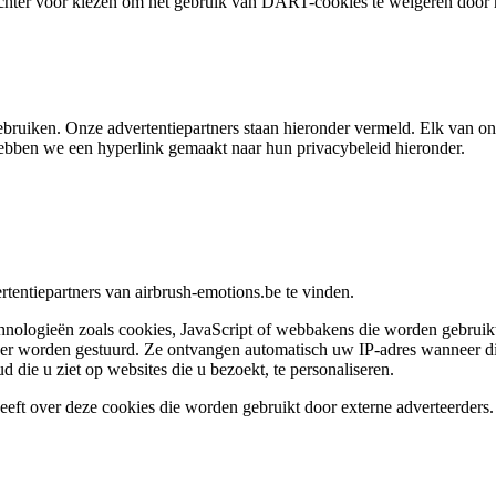
chter voor kiezen om het gebruik van DART-cookies te weigeren door 
uiken. Onze advertentiepartners staan hieronder vermeld. Elk van onze
ebben we een hyperlink gemaakt naar hun privacybeleid hieronder.
rtentiepartners van airbrush-emotions.be te vinden.
nologieën zoals cookies, JavaScript of webbakens die worden gebruikt i
iker worden gestuurd. Ze ontvangen automatisch uw IP-adres wanneer di
die u ziet op websites die u bezoekt, te personaliseren.
eeft over deze cookies die worden gebruikt door externe adverteerders.