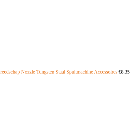
ereedschap Nozzle Tungsten Staal Spuitmachine Accessoires
€
8.35