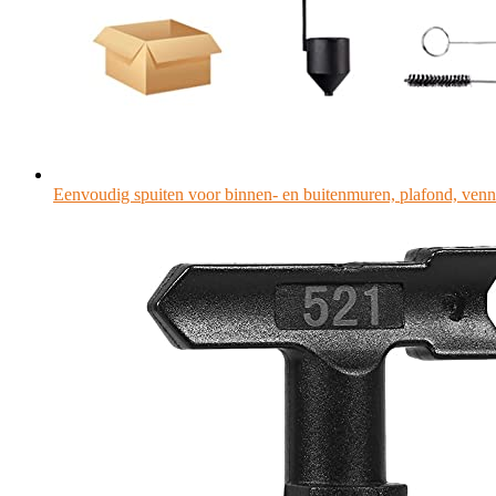
Eenvoudig spuiten voor binnen- en buitenmuren, plafond, ven