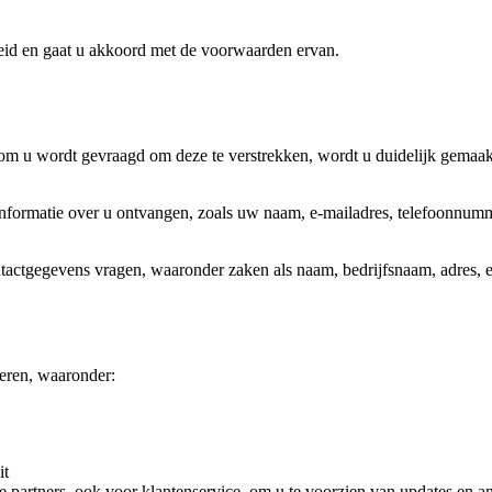
leid en gaat u akkoord met de voorwaarden ervan.
rom u wordt gevraagd om deze te verstrekken, wordt u duidelijk gemaa
formatie over u ontvangen, zoals uw naam, e-mailadres, telefoonnummer,
tactgegevens vragen, waaronder zaken als naam, bedrijfsnaam, adres, 
eren, waaronder:
it
e partners, ook voor klantenservice, om u te voorzien van updates en a