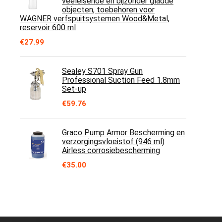
veeleisende en bijzonder gladde
objecten, toebehoren voor
WAGNER verfspuitsystemen Wood&Metal,
reservoir 600 ml
€
27.99
Sealey S701 Spray Gun
Professional Suction Feed 1.8mm
Set-up
€
59.76
Graco Pump Armor Bescherming en
verzorgingsvloeistof (946 ml)
Airless corrosiebescherming
€
35.00