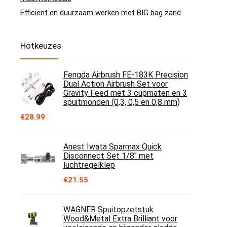
Efficiënt en duurzaam werken met BIG bag zand
Hotkeuzes
Fengda Airbrush FE-183K Precision
Dual Action Airbrush Set voor
Gravity Feed met 3 cupmaten en 3
spuitmonden (0,3, 0,5 en 0,8 mm)
€
28.99
Anest Iwata Sparmax Quick
Disconnect Set 1/8" met
luchtregelklep
€
21.55
WAGNER Spuitopzetstuk
Wood&Metal Extra Brilliant voor