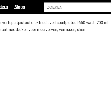
iers
Blogs
erfspuitpistool elektrisch verfspuitpistool 650 watt, 700 ml
ositeitmeetbeker, voor muurverven, vernissen, oliën