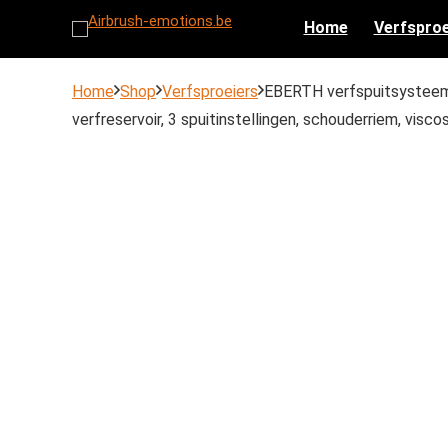
Home
Verfsproe
Home
Shop
Verfsproeiers
EBERTH verfspuitsysteem v
verfreservoir, 3 spuitinstellingen, schouderriem, visc