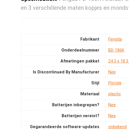
en 3 verschillende maten kopjes en mondst
Fabrikant
‎Fengda
Onderdeelnummer
‎BD-186K
Afmetingen pakket
‎24.3 x 18.
Is Discontinued By Manufacturer
‎Nee
Stijl
‎Pistole
Materiaal
‎plastic
Batterijen inbegrepen?
‎Nee
Batterijen vereist?
‎Nee
Gegarandeerde software-updates
‎onbekend