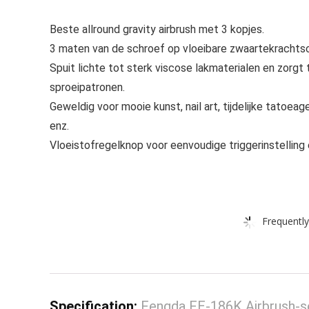
Beste allround gravity airbrush met 3 kopjes.
3 maten van de schroef op vloeibare zwaartekrachtsch
Spuit lichte tot sterk viscose lakmaterialen en zorgt 
sproeipatronen.
Geweldig voor mooie kunst, nail art, tijdelijke tatoea
enz.
Vloeistofregelknop voor eenvoudige triggerinstelling
Frequently
Specification:
Fengda FE-186K Airbrush-se