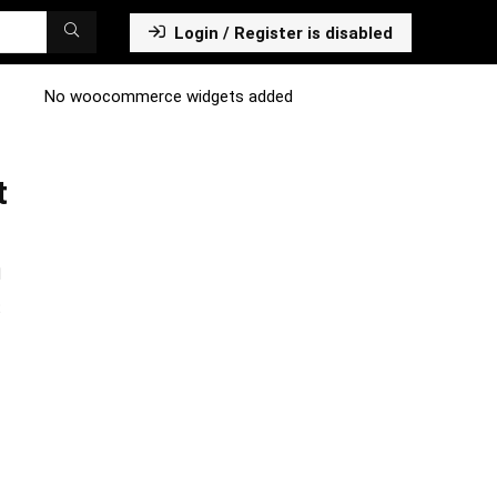
Login / Register is disabled
No woocommerce widgets added
t
n
s
,