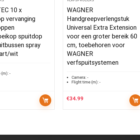
RS
VERFSPROEIERS
EC 10 x
WAGNER
op vervanging
Handgreepverlengstuk
oppen
Universal Extra Extension
oeikop spuitdop
voor een groter bereik 60
itbussen spray
cm, toebehoren voor
art/wit
WAGNER
verfspuitsystemen
 (m):
-
Camera:
-
Flight time (m):
-
€
34.99