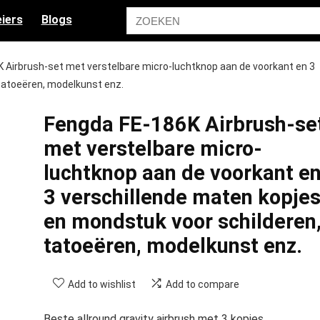
iers
Blogs
 Airbrush-set met verstelbare micro-luchtknop aan de voorkant en 3
tatoeëren, modelkunst enz.
Fengda FE-186K Airbrush-se
met verstelbare micro-
luchtknop aan de voorkant e
3 verschillende maten kopje
en mondstuk voor schilderen
tatoeëren, modelkunst enz.
Add to wishlist
Add to compare
Beste allround gravity airbrush met 3 kopjes.