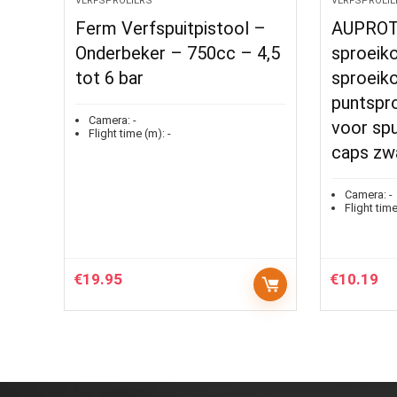
VERFSPROEIERS
VERFSPROEIE
Ferm Verfspuitpistool –
AUPROT
Onderbeker – 750cc – 4,5
sproeik
tot 6 bar
sproeik
puntspr
Camera:
-
voor spu
Flight time (m):
-
caps zw
Camera:
-
Flight time
€
19.95
€
10.19