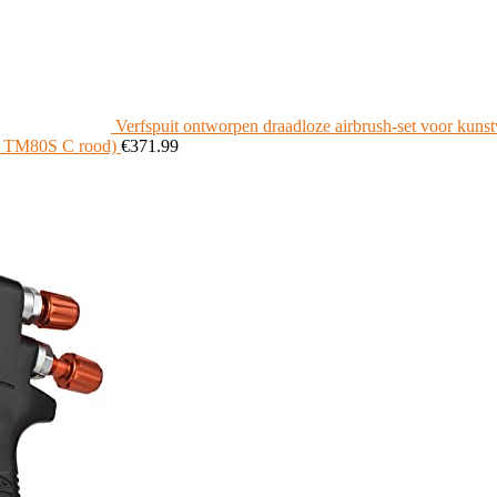
Verfspuit ontworpen draadloze airbrush-set voor kunst
ur: TM80S C rood)
€
371.99