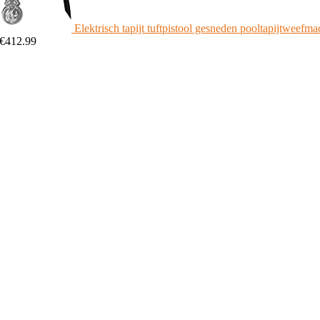
Elektrisch tapijt tuftpistool gesneden pooltapijtweefma
€
412.99