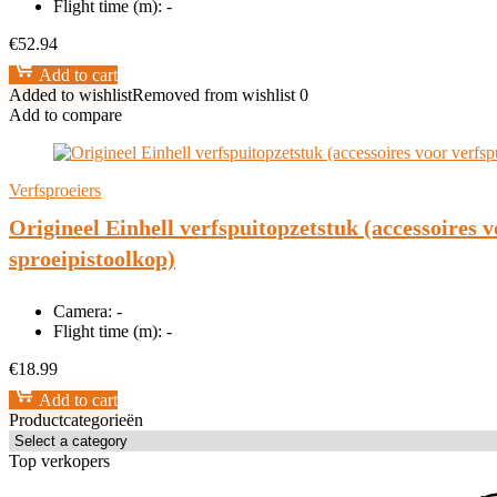
Flight time (m):
-
€
52.94
Add to cart
Added to wishlist
Removed from wishlist
0
Add to compare
Verfsproeiers
Origineel Einhell verfspuitopzetstuk (accessoires vo
sproeipistoolkop)
Camera:
-
Flight time (m):
-
€
18.99
Add to cart
Productcategorieën
Top verkopers