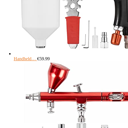
Handheld…
€
59.99