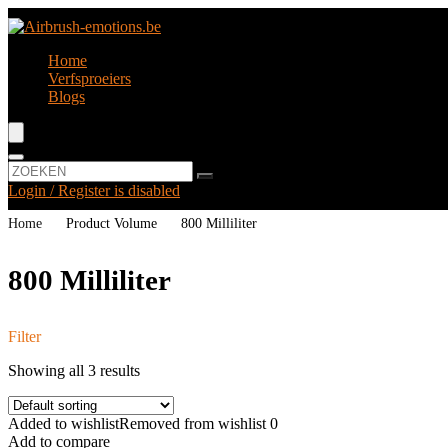
Home
Verfsproeiers
Blogs
Login / Register is disabled
Home
Product Volume
‎800 Milliliter
‎800 Milliliter
Filter
Showing all 3 results
Added to wishlist
Removed from wishlist
0
Add to compare