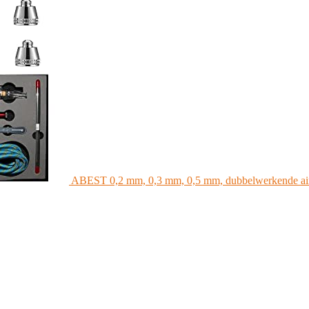
ABEST 0,2 mm, 0,3 mm, 0,5 mm, dubbelwerkende airbrus