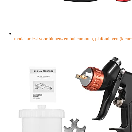
model artiest voor binnen- en buitenmuren, plafond, ven (kle