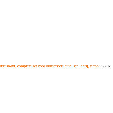
h-kit, complete set voor kunstmodelauto, schilderij, tattoo
€
35.92