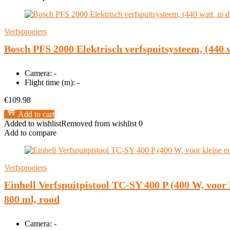
Verfsproeiers
Bosch PFS 2000 Elektrisch verfspuitsysteem, (440 w
Camera:
-
Flight time (m):
-
€
109.98
Add to cart
Added to wishlist
Removed from wishlist
0
Add to compare
Verfsproeiers
Einhell Verfspuitpistool TC-SY 400 P (400 W, voor 
800 ml, rood
Camera:
-