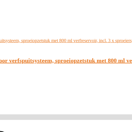
or verfspuitsysteem, sproeiopzetstuk met 800 ml verf