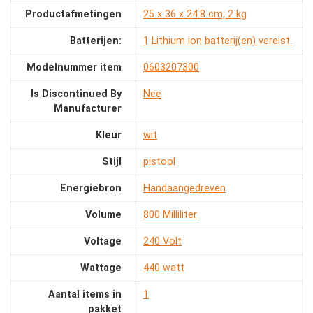
Productafmetingen
‎25 x 36 x 24.8 cm; 2 kg
Batterijen:
‎1 Lithium ion batterij(en) vereist.
Modelnummer item
‎0603207300
Is Discontinued By
‎Nee
Manufacturer
Kleur
‎wit
Stijl
‎pistool
Energiebron
‎Handaangedreven
Volume
‎800 Milliliter
Voltage
‎240 Volt
Wattage
‎440 watt
Aantal items in
‎1
pakket