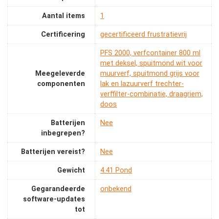
Aantal items
‎1
Certificering
‎gecertificeerd frustratievrij
‎PFS 2000, verfcontainer 800 ml
met deksel, spuitmond wit voor
Meegeleverde
muurverf, spuitmond grijs voor
componenten
lak en lazuurverf trechter-
verffilter-combinatie, draagriem,
doos
Batterijen
‎Nee
inbegrepen?
Batterijen vereist?
‎Nee
Gewicht
‎4.41 Pond
Gegarandeerde
‎onbekend
software-updates
tot