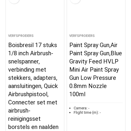
VERFSPROEIERS
VERFSPROEIERS
Boisbresil 17 stuks
Paint Spray Gun,Air
1/8 inch Airbrush-
Paint Spray Gun,Blue
snelspanner,
Gravity Feed HVLP
verbinding met
Mini Air Paint Spray
stekkers, adapters,
Gun Low Pressure
aansluitingen, Quick
0.8mm Nozzle
Airbrushpistool,
100ml
Connecter set met
Camera:
-
airbrush-
Flight time (m):
-
reinigingsset
borstels en naalden