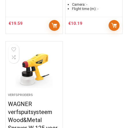
Camera:
-
Flight time (m):
-
€
19.59
€
10.19
VERFSPROEIERS
WAGNER
verfspuitsysteem
Wood&Metal
Sprayer W 125 voor