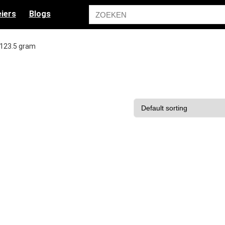
iers
Blogs
; 123.5 gram