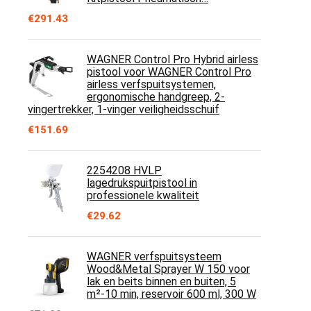
€
291.43
WAGNER Control Pro Hybrid airless
pistool voor WAGNER Control Pro
airless verfspuitsystemen,
ergonomische handgreep, 2-
vingertrekker, 1-vinger veiligheidsschuif
€
151.69
2254208 HVLP
lagedrukspuitpistool in
professionele kwaliteit
€
29.62
WAGNER verfspuitsysteem
Wood&Metal Sprayer W 150 voor
lak en beits binnen en buiten, 5
m²-10 min, reservoir 600 ml, 300 W