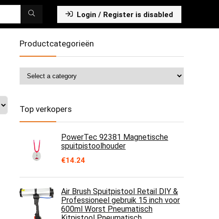
Login / Register is disabled
Productcategorieën
Top verkopers
PowerTec 92381 Magnetische
spuitpistoolhouder
€
14.24
Air Brush Spuitpistool Retail DIY &
Professioneel gebruik 15 inch voor
600ml Worst Pneumatisch
Kitpistool Pneumatisch…