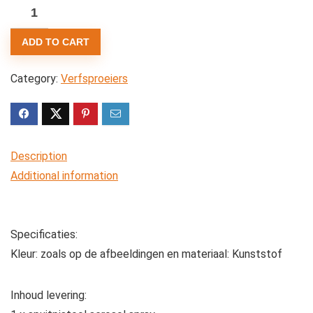
Spuitbus
handvat,
ADD TO CART
verfspuitpistoolgreep,
universele
Category:
Verfsproeiers
aerosol
met
volledige
handgreep,
Description
trekker
Additional information
kraag,
auto-
onderhoud,
Specificaties:
reparatiegereedschap
Kleur: zoals op de afbeeldingen en materiaal: Kunststof
quantity
Inhoud levering: