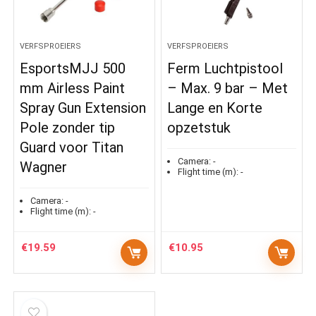
VERFSPROEIERS
VERFSPROEIERS
EsportsMJJ 500
Ferm Luchtpistool
mm Airless Paint
– Max. 9 bar – Met
Spray Gun Extension
Lange en Korte
Pole zonder tip
opzetstuk
Guard voor Titan
Camera:
-
Wagner
Flight time (m):
-
Camera:
-
Flight time (m):
-
€
19.59
€
10.95