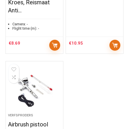
Kroes, Reismaat
Anti…
Camera:
-
Flight time (m):
-
€
8.69
€
10.95
VERFSPROEIERS
Airbrush pistool