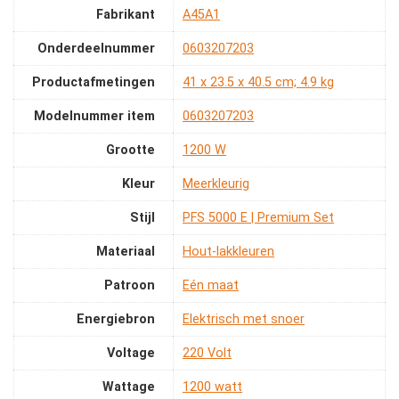
Fabrikant
‎A45A1
Onderdeelnummer
‎0603207203
Productafmetingen
‎41 x 23.5 x 40.5 cm; 4.9 kg
Modelnummer item
‎0603207203
Grootte
‎1200 W
Kleur
‎Meerkleurig
Stijl
‎PFS 5000 E | Premium Set
Materiaal
‎Hout-lakkleuren
Patroon
‎Eén maat
Energiebron
‎Elektrisch met snoer
Voltage
‎220 Volt
Wattage
‎1200 watt