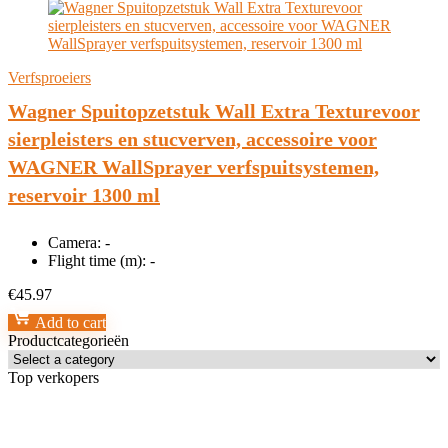
Verfsproeiers
Wagner Spuitopzetstuk Wall Extra Texturevoor
sierpleisters en stucverven, accessoire voor
WAGNER WallSprayer verfspuitsystemen,
reservoir 1300 ml
Camera:
-
Flight time (m):
-
€
45.97
Add to cart
Productcategorieën
Top verkopers