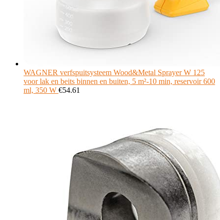
WAGNER verfspuitsysteem Wood&Metal Sprayer W 125
voor lak en beits binnen en buiten, 5 m²-10 min, reservoir 600
ml, 350 W
€
54.61