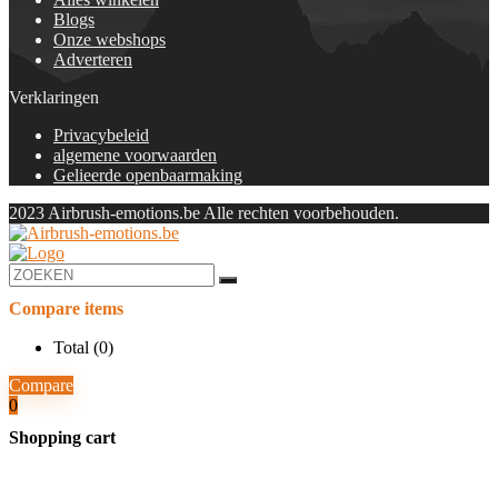
Blogs
Onze webshops
Adverteren
Verklaringen
Privacybeleid
algemene voorwaarden
Gelieerde openbaarmaking
2023 Airbrush-emotions.be Alle rechten voorbehouden.
Compare items
Total (
0
)
Compare
0
Shopping cart