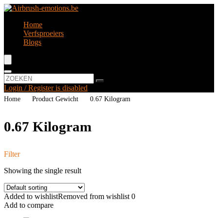
Home
Verfsproeiers
Blogs
Login / Register is disabled
Home
Product Gewicht
‎0.67 Kilogram
‎0.67 Kilogram
Filter
Showing the single result
Added to wishlist
Removed from wishlist
0
Add to compare