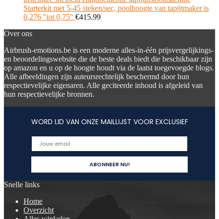
Starterkit met 5-45 steken/sec, poolhoogte van tapijtmaker is
0,276 "tot 0,75"
€
415.99
Over ons
Airbrush-emotions.be is een moderne alles-in-één prijsvergelijkings-
en beoordelingswebsite die de beste deals biedt die beschikbaar zijn
op amazon en u op de hoogte houdt via de laatst toegevoegde blogs.
Alle afbeeldingen zijn auteursrechtelijk beschermd door hun
respectievelijke eigenaren. Alle geciteerde inhoud is afgeleid van
hun respectievelijke bronnen.
WORD LID VAN ONZE MAILLIJST VOOR EXCLUSIEF
Snelle links
Home
Overzicht
Alles winkelen