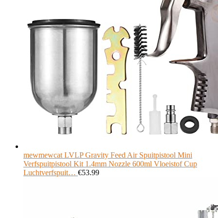
mewmewcat LVLP Gravity Feed Air Spuitpistool Mini
Verfspuitpistool Kit 1.4mm Nozzle 600ml Vloeistof Cup
Luchtverfspuit…
€
53.99