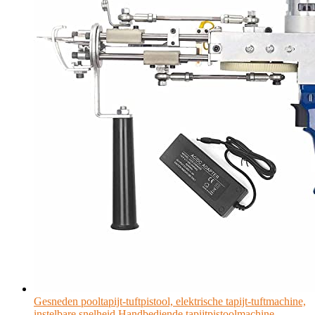
Gesneden pooltapijt-tuftpistool, elektrische tapijt-tuftmachine,
instelbare snelheid Handbediende tapijtpistoolmachine