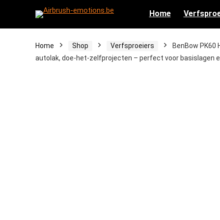
Home
Verfsproe
Home
Shop
Verfsproeiers
BenBow PK60 HV
autolak, doe-het-zelfprojecten – perfect voor basislagen 