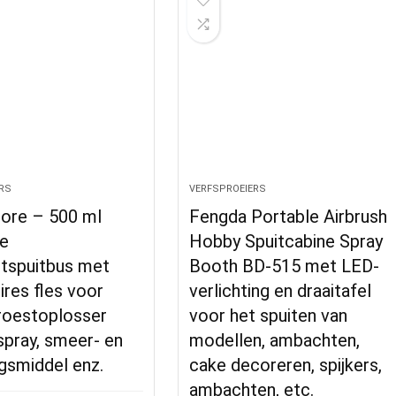
RS
VERFSPROEIERS
tore – 500 ml
Fengda Portable Airbrush
re
Hobby Spuitcabine Spray
htspuitbus met
Booth BD-515 met LED-
res fles voor
verlichting en draaitafel
, roestoplosser
voor het spuiten van
pray, smeer- en
modellen, ambachten,
gsmiddel enz.
cake decoreren, spijkers,
ambachten, etc.