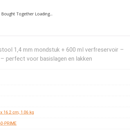
 Bought Together Loading...
ool 1,4 mm mondstuk + 600 ml verfreservoir –
 – perfect voor basislagen en lakken
2 x 16.2 cm; 1.06 kg
60-PRIME