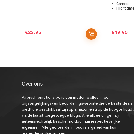
Camera:
-
Flight time
€
22.95
€
49.95
Over ons
Airbrush-emotions.be is een moderne alles-in-één
prijsvergelijkings- en beoordelingswebsite die de beste deals
biedt die beschikbaar zijn op amazon en u op de hoogte houdt
via de laatst toegevoegde blogs. Alle afbeeldingen zijn
auteursrechtelijk beschermd door hun respectievelijke
eigenaren. Alle geciteerde inhoud is afgeleid van hun
respectievelijke bronnen.