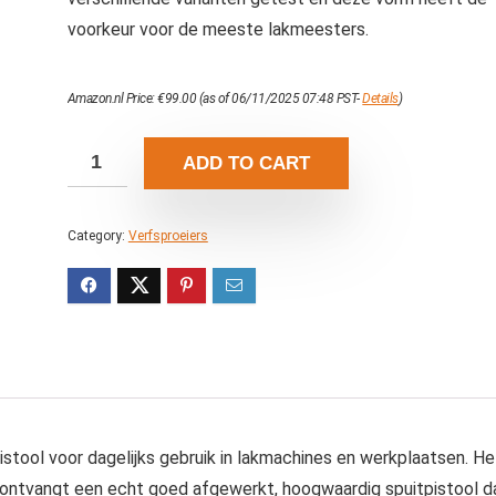
voorkeur voor de meeste lakmeesters.
Amazon.nl Price:
€
99.00
(as of 06/11/2025 07:48 PST-
Details
)
ADD TO CART
Category:
Verfsproeiers
tool voor dagelijks gebruik in lakmachines en werkplaatsen. He
 ontvangt een echt goed afgewerkt, hoogwaardig spuitpistool d