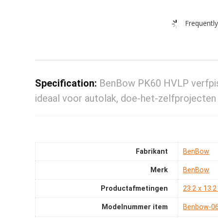
Frequently
Specification:
BenBow PK60 HVLP verfpist
ideaal voor autolak, doe-het-zelfprojecten
Fabrikant
‎BenBow
Merk
‎BenBow
Productafmetingen
‎23.2 x 13.
Modelnummer item
‎Benbow-0