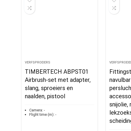
VERFSPROEIERS
VERFSPROEIE
TIMBERTECH ABPST01
Fittings
Airbrush-set met adapter,
navulba
slang, sproeiers en
persluc
naalden, pistool
accessoi
snijolie
Camera:
-
lekzoeks
Flight time (m):
-
scheidin