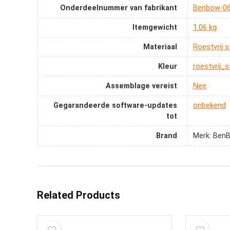
Onderdeelnummer van fabrikant
‎Benbow-0
Itemgewicht
‎1.06 kg
Materiaal
‎Roestvrij s
Kleur
‎roestvrij_s
Assemblage vereist
‎Nee
Gegarandeerde software-updates
‎onbekend
tot
Brand
Merk: Ben
Related Products