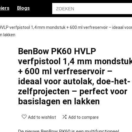
iers
Blogs
LP verfpistool 1,4 mm mondstuk + 600 ml verfreservoir – ideaal voo
en lakken
BenBow PK60 HVLP
verfpistool 1,4 mm mondstu
+ 600 ml verfreservoir –
ideaal voor autolak, doe-het-
zelfprojecten – perfect voor
basislagen en lakken
Add to wishlist
Add to compare
De nieuwe BenBow PK60 is een multifunctioneel