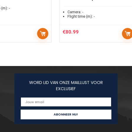
 (m):
-
Camera:
-
Flight time (m):
-
€
80.99
WORD LID VAN ONZE MAILLIJST VOOR
EXCLUSIEF