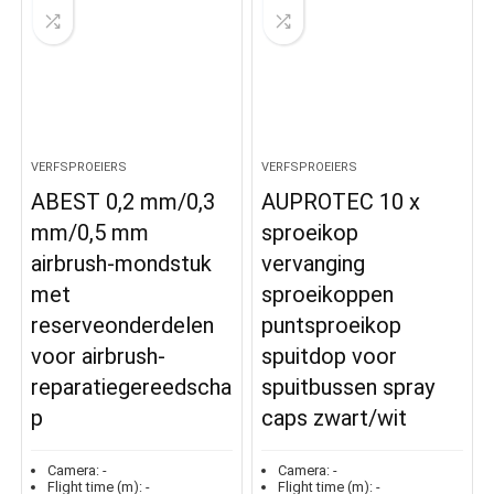
VERFSPROEIERS
VERFSPROEIERS
ABEST 0,2 mm/0,3
AUPROTEC 10 x
mm/0,5 mm
sproeikop
airbrush-mondstuk
vervanging
met
sproeikoppen
reserveonderdelen
puntsproeikop
voor airbrush-
spuitdop voor
reparatiegereedscha
spuitbussen spray
p
caps zwart/wit
Camera:
-
Camera:
-
Flight time (m):
-
Flight time (m):
-