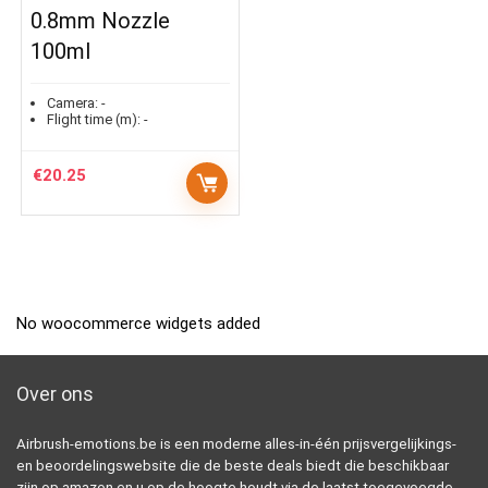
0.8mm Nozzle
100ml
Camera:
-
Flight time (m):
-
€
20.25
No woocommerce widgets added
Over ons
Airbrush-emotions.be is een moderne alles-in-één prijsvergelijkings-
en beoordelingswebsite die de beste deals biedt die beschikbaar
zijn op amazon en u op de hoogte houdt via de laatst toegevoegde