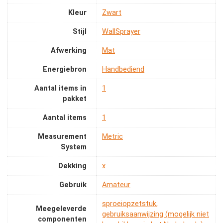
Kleur
‎Zwart
Stijl
‎WallSprayer
Afwerking
‎Mat
Energiebron
‎Handbediend
Aantal items in
‎1
pakket
Aantal items
‎1
Measurement
‎Metric
System
Dekking
‎x
Gebruik
‎Amateur
‎sproeiopzetstuk,
Meegeleverde
gebruiksaanwijzing (mogelijk niet
componenten