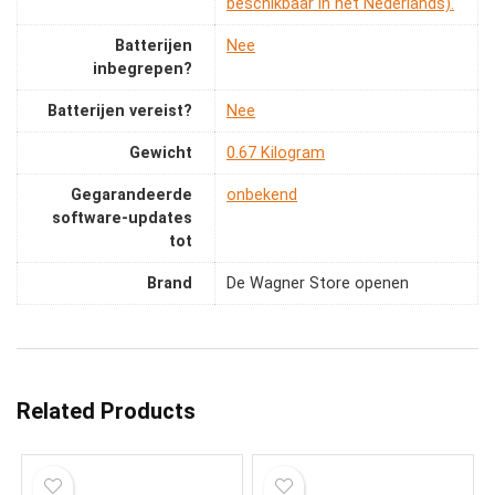
beschikbaar in het Nederlands).
Batterijen
‎Nee
inbegrepen?
Batterijen vereist?
‎Nee
Gewicht
‎0.67 Kilogram
Gegarandeerde
‎onbekend
software-updates
tot
Brand
De Wagner Store openen
Related Products