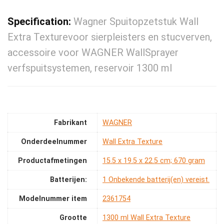
Specification:
Wagner Spuitopzetstuk Wall
Extra Texturevoor sierpleisters en stucverven,
accessoire voor WAGNER WallSprayer
verfspuitsystemen, reservoir 1300 ml
Fabrikant
‎WAGNER
Onderdeelnummer
‎Wall Extra Texture
Productafmetingen
‎15.5 x 19.5 x 22.5 cm; 670 gram
Batterijen:
‎1 Onbekende batterij(en) vereist.
Modelnummer item
‎2361754
Grootte
‎1300 ml Wall Extra Texture