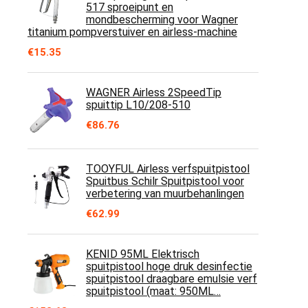
517 sproeipunt en
mondbescherming voor Wagner
titanium pompverstuiver en airless-machine
€
15.35
WAGNER Airless 2SpeedTip
spuittip L10/208-510
€
86.76
TOOYFUL Airless verfspuitpistool
Spuitbus Schilr Spuitpistool voor
verbetering van muurbehanlingen
€
62.99
KENID 95ML Elektrisch
spuitpistool hoge druk desinfectie
spuitpistool draagbare emulsie verf
spuitpistool (maat: 950ML…