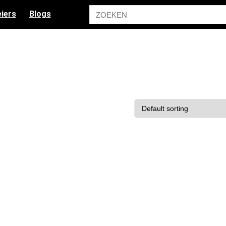
iers
Blogs