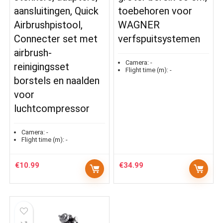
aansluitingen, Quick
toebehoren voor
Airbrushpistool,
WAGNER
Connecter set met
verfspuitsystemen
airbrush-
Camera:
-
reinigingsset
Flight time (m):
-
borstels en naalden
voor
luchtcompressor
Camera:
-
Flight time (m):
-
€
10.99
€
34.99