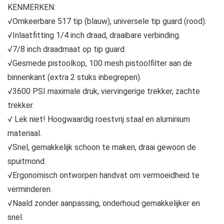
KENMERKEN:
√Omkeerbare 517 tip (blauw), universele tip guard (rood).
√Inlaatfitting 1/4 inch draad, draaibare verbinding.
√7/8 inch draadmaat op tip guard.
√Gesmede pistoolkop, 100 mesh pistoolfilter aan de
binnenkant (extra 2 stuks inbegrepen).
√3600 PSI maximale druk, viervingerige trekker, zachte
trekker.
√ Lek niet! Hoogwaardig roestvrij staal en aluminium
materiaal.
√Snel, gemakkelijk schoon te maken, draai gewoon de
spuitmond.
√Ergonomisch ontworpen handvat om vermoeidheid te
verminderen.
√Naald zonder aanpassing, onderhoud gemakkelijker en
snel.