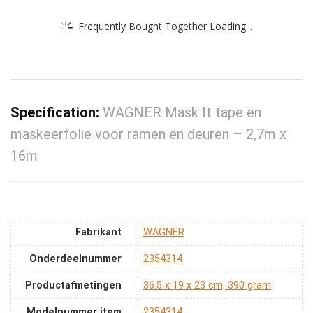
Frequently Bought Together Loading...
Specification:
WAGNER Mask It tape en
maskeerfolie voor ramen en deuren – 2,7m x
16m
Fabrikant
‎WAGNER
Onderdeelnummer
‎2354314
Productafmetingen
‎36.5 x 19 x 23 cm; 390 gram
Modelnummer item
‎2354314