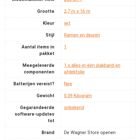
Grootte
‎2,7 m x 16 m
Kleur
‎wit
Stijl
‎Ramen en deuren
Aantal items in
‎1
pakket
Meegeleverde
‎1 x alles-in-één plakband en
componenten
afdekfolie
Batterijen vereist?
‎Nee
Gewicht
‎0.39 Kilogram
Gegarandeerde
‎onbekend
software-updates
tot
Brand
De Wagner Store openen