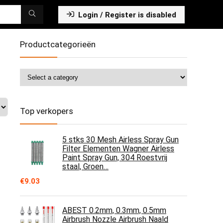
Login / Register is disabled
Productcategorieën
Top verkopers
5 stks 30 Mesh Airless Spray Gun
Filter Elementen Wagner Airless
Paint Spray Gun, 304 Roestvrij
staal, Groen…
€
9.03
ABEST 0.2mm, 0.3mm, 0.5mm
Airbrush Nozzle Airbrush Naald