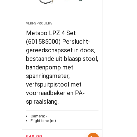
VERFSPROEIERS
Metabo LPZ 4 Set
(601585000) Perslucht-
gereedschapsset in doos,
bestaande uit blaaspistool,
bandenpomp met
spanningsmeter,
verfspuitpistool met
voorraadbeker en PA-
spiraalslang.
Camera:
-
Flight time (m):
-
€
49.99