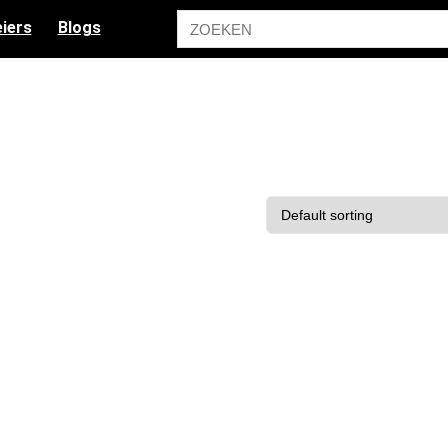
iers
Blogs