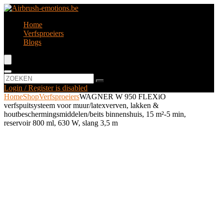
Home
Verfsproeiers
Blogs
Login / Register is disabled
Home
Shop
Verfsproeiers
WAGNER W 950 FLEXiO
verfspuitsysteem voor muur/latexverven, lakken &
houtbeschermingsmiddelen/beits binnenshuis, 15 m²-5 min,
reservoir 800 ml, 630 W, slang 3,5 m