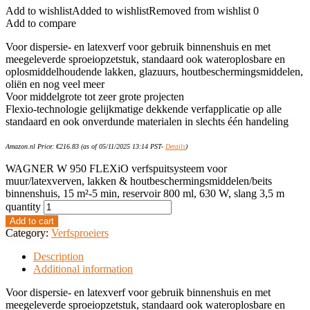
Add to wishlist
Added to wishlist
Removed from wishlist
0
Add to compare
Voor dispersie- en latexverf voor gebruik binnenshuis en met
meegeleverde sproeiopzetstuk, standaard ook wateroplosbare en
oplosmiddelhoudende lakken, glazuurs, houtbeschermingsmiddelen,
oliën en nog veel meer
Voor middelgrote tot zeer grote projecten
Flexio-technologie gelijkmatige dekkende verfapplicatie op alle
standaard en ook onverdunde materialen in slechts één handeling
Amazon.nl Price:
€
216.83
(as of 05/11/2025 13:14 PST-
Details
)
WAGNER W 950 FLEXiO verfspuitsysteem voor
muur/latexverven, lakken & houtbeschermingsmiddelen/beits
binnenshuis, 15 m²-5 min, reservoir 800 ml, 630 W, slang 3,5 m
quantity
Add to cart
Category:
Verfsproeiers
Description
Additional information
Voor dispersie- en latexverf voor gebruik binnenshuis en met
meegeleverde sproeiopzetstuk, standaard ook wateroplosbare en