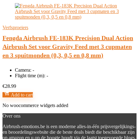
Verfsproeiers
Fengda Airbrush FE-183K Precision Dual Action
Airbrush Set voor Gravity Feed met 3 cupmaten
en 3 spuitmonden (0,3, 0,5 en 0,8 mm)
Camera:
-
Flight time (m):
-
€
28.99
Add to cart
No woocommerce widgets added
Over ons
Airbrush-emotions.be is een moderne alles-in-één prijsvergelijkings-
en beoordelingswebsite die de beste deals biedt die beschikbaar zijn
op amazon en u op de hoogte houdt via de laatst toegevoegde blogs.