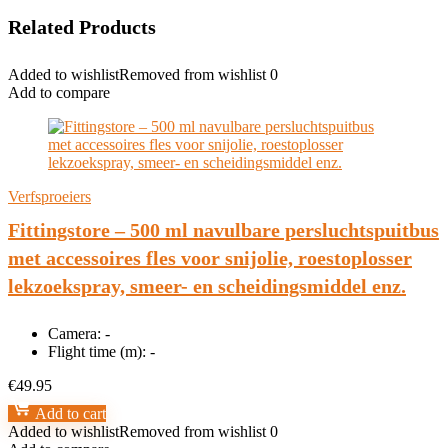
Related Products
Added to wishlist
Removed from wishlist
0
Add to compare
Verfsproeiers
Fittingstore – 500 ml navulbare persluchtspuitbus
met accessoires fles voor snijolie, roestoplosser
lekzoekspray, smeer- en scheidingsmiddel enz.
Camera:
-
Flight time (m):
-
€
49.95
Add to cart
Added to wishlist
Removed from wishlist
0