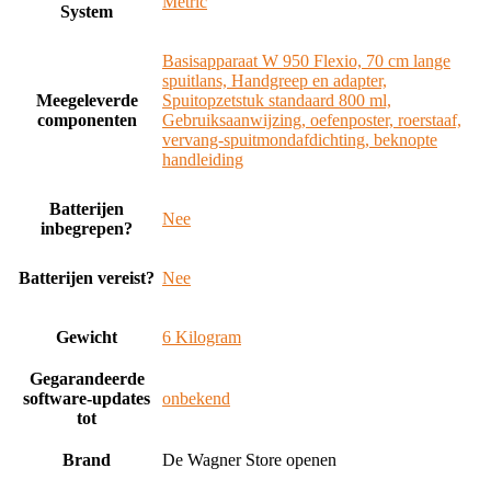
‎Metric
System
‎Basisapparaat W 950 Flexio, 70 cm lange
spuitlans, Handgreep en adapter,
Meegeleverde
Spuitopzetstuk standaard 800 ml,
componenten
Gebruiksaanwijzing, oefenposter, roerstaaf,
vervang-spuitmondafdichting, beknopte
handleiding
Batterijen
‎Nee
inbegrepen?
Batterijen vereist?
‎Nee
Gewicht
‎6 Kilogram
Gegarandeerde
software-updates
‎onbekend
tot
Brand
De Wagner Store openen