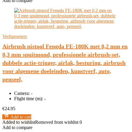
Add to compare
Verfsproeiers
Airbrush pistool Fengda FE-180K met 0,2 mm en
0,3 mm spuitmond, professionele airbrush-set,
dubbele actie-trigger, airlak, besturing, airbrush
voor algemene doeleinden, kunstverf, auto,
penseel,
Camera:
-
Flight time (m):
-
€
24.95
Add to cart
Added to wishlist
Removed from wishlist
0
Add to compare