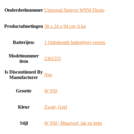
Onderdeelnummer
‎Universal Sprayer W950 Flexio
Productafmetingen
‎38 x 24 x 94 cm; 6 kg
Batterijen:
‎1 Onbekende batterij(en) vereist.
Modelnummer
‎2361555
item
Is Discontinued By
‎Nee
Manufacturer
Grootte
‎W 950
Kleur
‎Zwart, Geel
Stijl
‎W 950 | Muurverf, lak en beits