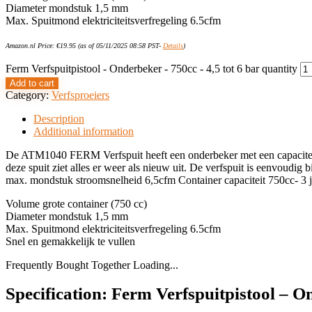
Diameter mondstuk 1,5 mm
Max. Spuitmond elektriciteitsverfregeling 6.5cfm
Amazon.nl Price:
€
19.95
(as of 05/11/2025 08:58 PST-
Details
)
Ferm Verfspuitpistool - Onderbeker - 750cc - 4,5 tot 6 bar quantity
Add to cart
Category:
Verfsproeiers
Description
Additional information
De ATM1040 FERM Verfspuit heeft een onderbeker met een capaciteit va
deze spuit ziet alles er weer als nieuw uit. De verfspuit is eenvou
max. mondstuk stroomsnelheid 6,5cfm Container capaciteit 750cc- 3 ja
Volume grote container (750 cc)
Diameter mondstuk 1,5 mm
Max. Spuitmond elektriciteitsverfregeling 6.5cfm
Snel en gemakkelijk te vullen
Frequently Bought Together Loading...
Specification:
Ferm Verfspuitpistool – On