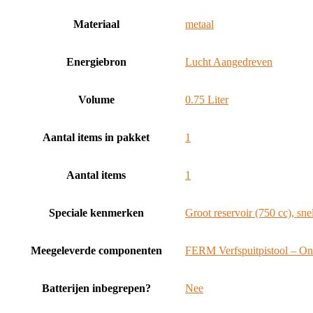
Materiaal
‎metaal
Energiebron
‎Lucht Aangedreven
Volume
‎0.75 Liter
Aantal items in pakket
‎1
Aantal items
‎1
Speciale kenmerken
‎Groot reservoir (750 cc), sn
Meegeleverde componenten
‎FERM Verfspuitpistool – Ond
Batterijen inbegrepen?
‎Nee