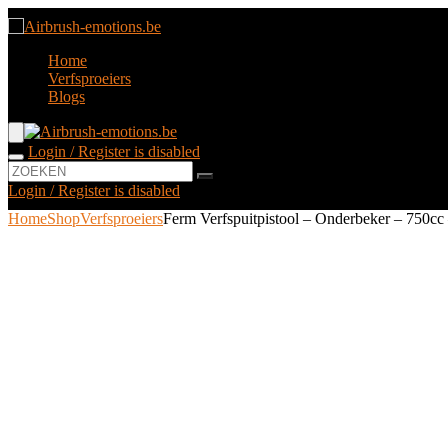
Home
Verfsproeiers
Blogs
Login / Register is disabled
Login / Register is disabled
Home
Shop
Verfsproeiers
Ferm Verfspuitpistool – Onderbeker – 750cc –