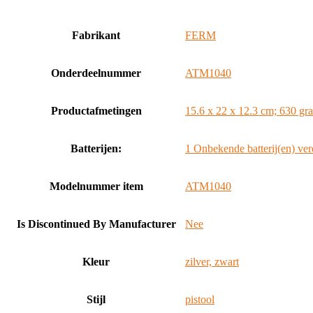
Fabrikant
‎FERM
Onderdeelnummer
‎ATM1040
Productafmetingen
‎15.6 x 22 x 12.3 cm; 630 gr
Batterijen:
‎1 Onbekende batterij(en) vere
Modelnummer item
‎ATM1040
Is Discontinued By Manufacturer
‎Nee
Kleur
‎zilver, zwart
Stijl
‎pistool