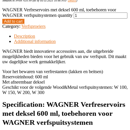
Amazon.nl Price:
€
10.99
(as of 05/11/2025 10:46 PST-
Details
)
WAGNER Verfreservoirs met deksel 600 ml, toebehoren voor
WAGNER verfspuitsystemen quantity
Add to cart
Category:
Verfsproeiers
Description
Additional information
WAGNER biedt innovatieve accessoires aan, die uitgebreide
mogelijkheden bieden voor het gebruik van uw verfspuit. Dit maakt
uw dagelijkse werk gemakkelijker.
Voor het bewaren van verfrestanten (lakken en beitsen)
Reservoirinhoud: 600 ml
Met afneembaar deksel
Geschikt voor de volgende Wood&Metal verfspuitsystemen: W 100,
W 150, W 200, W 300
Specification:
WAGNER Verfreservoirs
met deksel 600 ml, toebehoren voor
WAGNER verfspuitsystemen