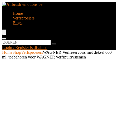
Home
Verfsproeiers
Blogs
Login / Register is disabled
Home
Shop
Verfsproeiers
WAGNER Verfreservoirs met deksel 600
ml, toebehoren voor WAGNER verfspuitsystemen