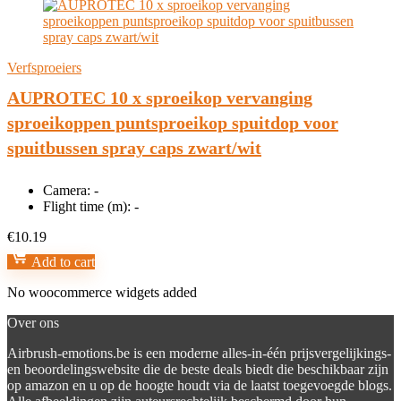
Verfsproeiers
AUPROTEC 10 x sproeikop vervanging
sproeikoppen puntsproeikop spuitdop voor
spuitbussen spray caps zwart/wit
Camera:
-
Flight time (m):
-
€
10.19
Add to cart
No woocommerce widgets added
Over ons
Airbrush-emotions.be is een moderne alles-in-één prijsvergelijkings-
en beoordelingswebsite die de beste deals biedt die beschikbaar zijn
op amazon en u op de hoogte houdt via de laatst toegevoegde blogs.