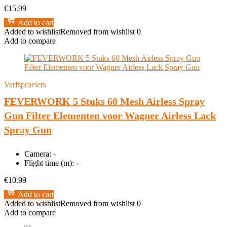
€
15.99
Add to cart
Added to wishlist
Removed from wishlist
0
Add to compare
Verfsproeiers
FEVERWORK 5 Stuks 60 Mesh Airless Spray
Gun Filter Elementen voor Wagner Airless Lack
Spray Gun
Camera:
-
Flight time (m):
-
€
10.99
Add to cart
Added to wishlist
Removed from wishlist
0
Add to compare