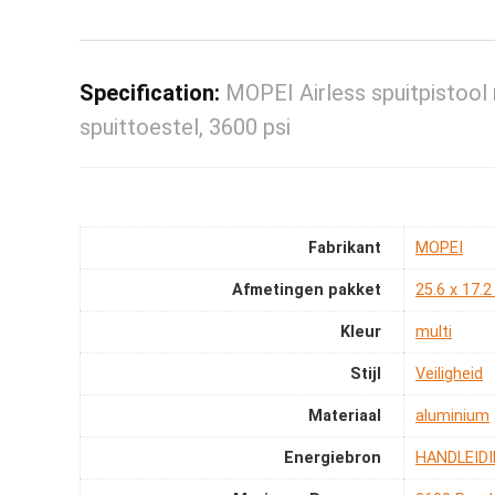
Specification:
MOPEI Airless spuitpistool
spuittoestel, 3600 psi
Fabrikant
‎MOPEI
Afmetingen pakket
‎25.6 x 17.
Kleur
‎multi
Stijl
‎Veiligheid
Materiaal
‎aluminium
Energiebron
‎HANDLEID