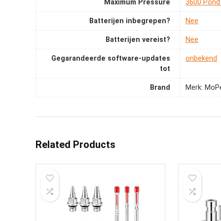
Maximum Pressure
‎3600 Pond
Batterijen inbegrepen?
‎Nee
Batterijen vereist?
‎Nee
Gegarandeerde software-updates
‎onbekend
tot
Brand
Merk: MoP
Related Products