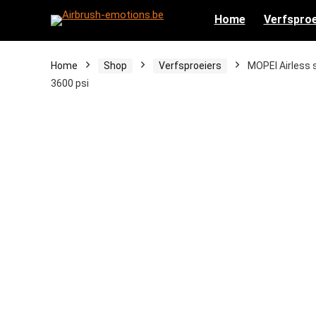
Home
Verfsproe
Home
Shop
Verfsproeiers
MOPEI Airless s
3600 psi