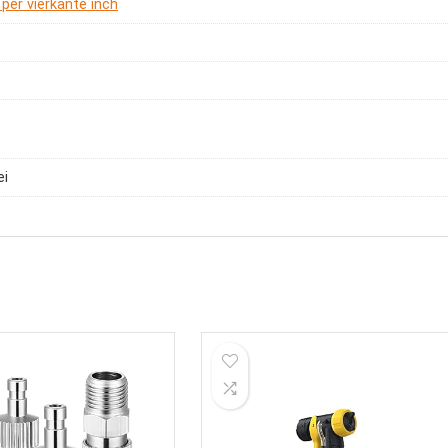
 per vierkante inch
ei