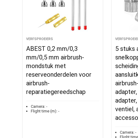
VERFSPROEIERS
VERFSPROEIE
ABEST 0,2 mm/0,3
5 stuks 
mm/0,5 mm airbrush-
snelkopp
mondstuk met
scheidin
reserveonderdelen voor
aansluitk
airbrush-
airbrush
reparatiegereedschap
adapter,
adapter,
Camera:
-
ventiel, 
Flight time (m):
-
accesso
Camera:
-
Flight time