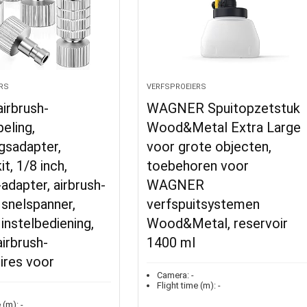
RS
VERFSPROEIERS
airbrush-
WAGNER Spuitopzetstuk
eling,
Wood&Metal Extra Large
gsadapter,
voor grote objecten,
it, 1/8 inch,
toebehoren voor
-adapter, airbrush-
WAGNER
 snelspanner,
verfspuitsystemen
 instelbediening,
Wood&Metal, reservoir
airbrush-
1400 ml
ires voor
Camera:
-
Flight time (m):
-
 (m):
-