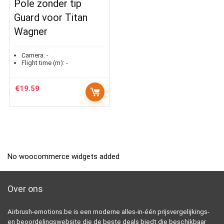
Pole zonder tip
Guard voor Titan
Wagner
Camera:
-
Flight time (m):
-
€
19.59
No woocommerce widgets added
Over ons
Airbrush-emotions.be is een moderne alles-in-één prijsvergelijkings-
en beoordelingswebsite die de beste deals biedt die beschikbaar