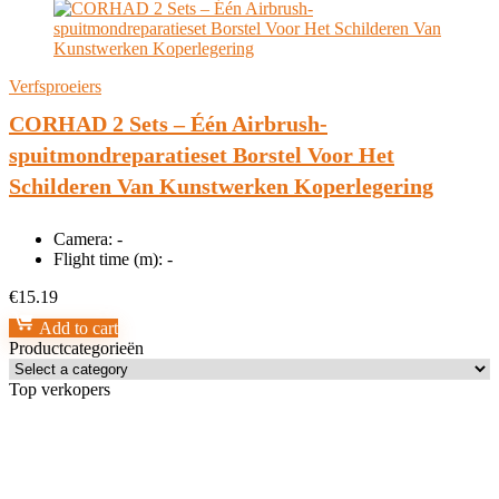
Verfsproeiers
CORHAD 2 Sets – Één Airbrush-
spuitmondreparatieset Borstel Voor Het
Schilderen Van Kunstwerken Koperlegering
Camera:
-
Flight time (m):
-
€
15.19
Add to cart
Productcategorieën
Top verkopers