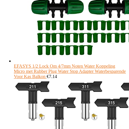
EFASYS 1/2 Lock Om 4/7mm Noten Water Koppeling
Micro met Rubber Plug Water Stop Adapter Waterbesparende
Voor Kas Balkon
€
7.14