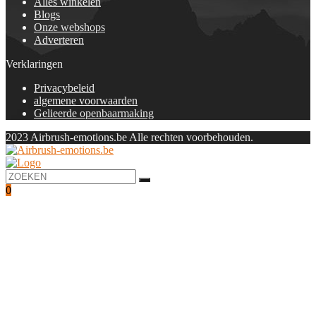
Alles winkelen
Blogs
Onze webshops
Adverteren
Verklaringen
Privacybeleid
algemene voorwaarden
Gelieerde openbaarmaking
2023 Airbrush-emotions.be Alle rechten voorbehouden.
0