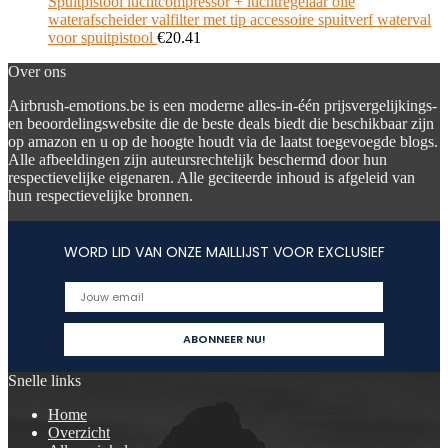
Spuitpistool luchtcompressor + luchtregelaar olie
waterafscheider valfilter met tip accessoire spuitverf waterval
voor spuitpistool
€
20.41
Over ons
Airbrush-emotions.be is een moderne alles-in-één prijsvergelijkings-
en beoordelingswebsite die de beste deals biedt die beschikbaar zijn
op amazon en u op de hoogte houdt via de laatst toegevoegde blogs.
Alle afbeeldingen zijn auteursrechtelijk beschermd door hun
respectievelijke eigenaren. Alle geciteerde inhoud is afgeleid van
hun respectievelijke bronnen.
WORD LID VAN ONZE MAILLIJST VOOR EXCLUSIEF
Snelle links
Home
Overzicht