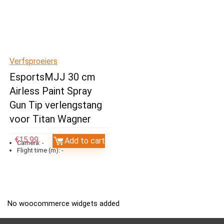
Verfsproeiers
EsportsMJJ 30 cm
Airless Paint Spray
Gun Tip verlengstang
voor Titan Wagner
€
15.99
Add to cart
Camera:
-
Flight time (m):
-
No woocommerce widgets added