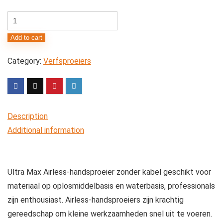
Graco
Ultra
Add to cart
Max,
draadloze
Category:
Verfsproeiers
handsproeier
voor
materialen
op
Description
oplosmiddelbasis
Additional information
en
waterbasis
quantity
Ultra Max Airless-handsproeier zonder kabel geschikt voor
materiaal op oplosmiddelbasis en waterbasis, professionals
zijn enthousiast. Airless-handsproeiers zijn krachtig
gereedschap om kleine werkzaamheden snel uit te voeren.