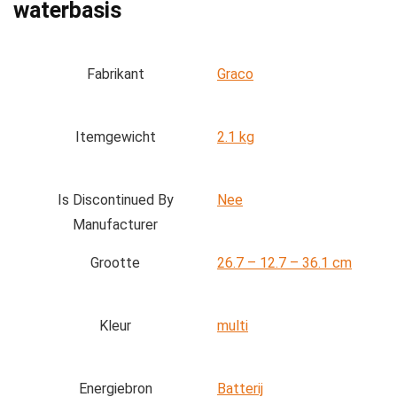
waterbasis
Fabrikant
‎Graco
Itemgewicht
‎2.1 kg
Is Discontinued By
‎Nee
Manufacturer
Grootte
‎26.7 – 12.7 – 36.1 cm
Kleur
‎multi
Energiebron
‎Batterij