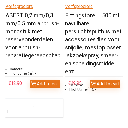
Verfsproeiers
Verfsproeiers
ABEST 0,2 mm/0,3
Fittingstore – 500 ml
mm/0,5 mm airbrush-
navulbare
mondstuk met
persluchtspuitbus met
reserveonderdelen
accessoires fles voor
voor airbrush-
snijolie, roestoplosser
reparatiegereedschap
lekzoekspray, smeer-
en scheidingsmiddel
Camera:
-
enz.
Flight time (m):
-
€
12.90
€
49.95
Add to cart
Add to cart
Camera:
-
Flight time (m):
-