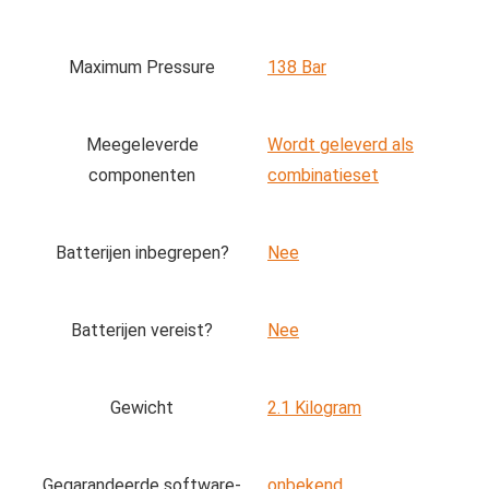
Maximum Pressure
‎138 Bar
Meegeleverde
‎Wordt geleverd als
componenten
combinatieset
Batterijen inbegrepen?
‎Nee
Batterijen vereist?
‎Nee
Gewicht
‎2.1 Kilogram
Gegarandeerde software-
‎onbekend