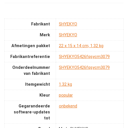
Fabrikant
‎SHYEKYO
Merk
‎SHYEKYO
Afmetingen pakket
‎22 x 15 x 14 cm; 1.32 kg
Fabrikantreferentie
‎SHYEKYO5426fqsycm3079
Onderdeelnummer
‎SHYEKYO5426fqsycm3079
van fabrikant
Itemgewicht
‎1.32 kg
Kleur
‎popular
Gegarandeerde
‎onbekend
software-updates
tot