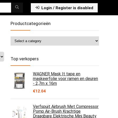
Login / Register is disabled
Productcategorieën
Top verkopers
WAGNER Mask It tape en
maskeerfolie voor ramen en deuren
- 2,7m x 16m
€
12.04
Verfspuit Airbrush Met Compressor
Pomp Air-Brush Krachtige
Draagbare Elektrische Mini Beauty