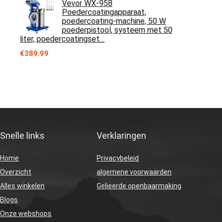
Vevor WX-958
Poedercoatingapparaat,
poedercoating-machine, 50 W
poederpistool, systeem met 50
liter, poedercoatingset…
€
389.99
Snelle links
Verklaringen
Home
Privacybeleid
Overzicht
algemene voorwaarden
Alles winkelen
Gelieerde openbaarmaking
Blogs
Onze webshops