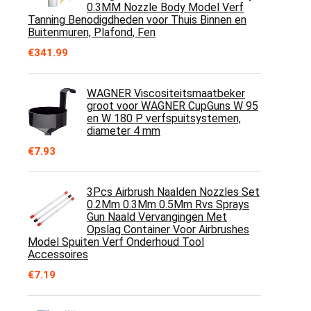
0.3MM Nozzle Body Model Verf
Tanning Benodigdheden voor Thuis Binnen en
Buitenmuren, Plafond, Fen
€
341.99
WAGNER Viscositeitsmaatbeker
groot voor WAGNER CupGuns W 95
en W 180 P verfspuitsystemen,
diameter 4 mm
€
7.93
3Pcs Airbrush Naalden Nozzles Set
0.2Mm 0.3Mm 0.5Mm Rvs Sprays
Gun Naald Vervangingen Met
Opslag Container Voor Airbrushes
Model Spuiten Verf Onderhoud Tool
Accessoires
€
7.19