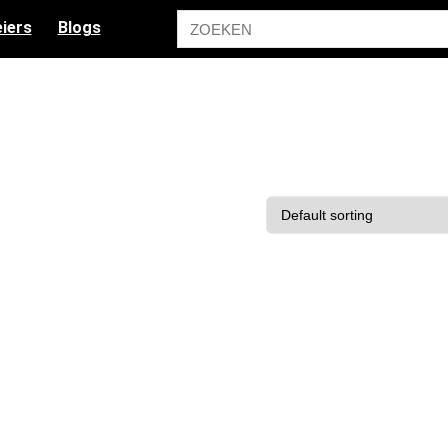
iers
Blogs