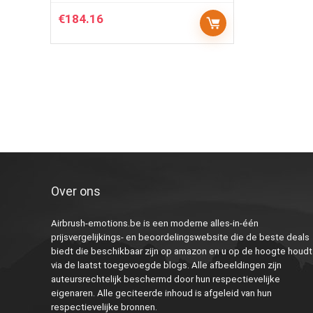
€
184.16
Over ons
Airbrush-emotions.be is een moderne alles-in-één
prijsvergelijkings- en beoordelingswebsite die de beste deals
biedt die beschikbaar zijn op amazon en u op de hoogte houdt
via de laatst toegevoegde blogs. Alle afbeeldingen zijn
auteursrechtelijk beschermd door hun respectievelijke
eigenaren. Alle geciteerde inhoud is afgeleid van hun
respectievelijke bronnen.