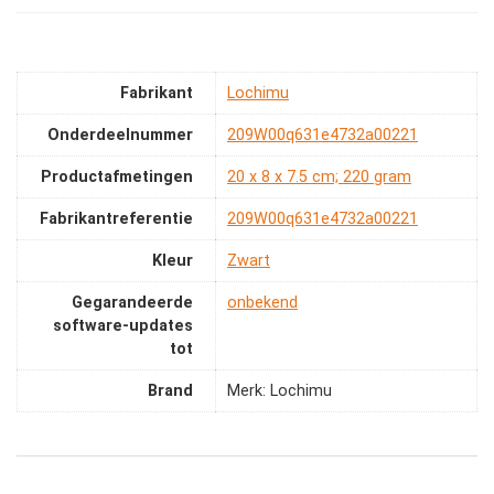
Fabrikant
‎Lochimu
Onderdeelnummer
‎209W00q631e4732a00221
Productafmetingen
‎20 x 8 x 7.5 cm; 220 gram
Fabrikantreferentie
‎209W00q631e4732a00221
Kleur
‎Zwart
Gegarandeerde
‎onbekend
software-updates
tot
Brand
Merk: Lochimu