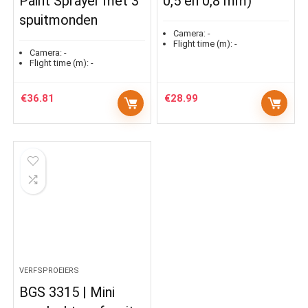
Paint Sprayer met 3
0,5 en 0,8 mm)
spuitmonden
Camera:
-
Flight time (m):
-
Camera:
-
Flight time (m):
-
€
36.81
€
28.99
VERFSPROEIERS
BGS 3315 | Mini