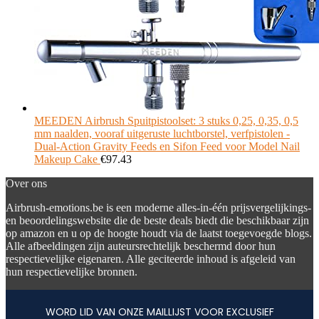
MEEDEN Airbrush Spuitpistoolset: 3 stuks 0,25, 0,35, 0,5
mm naalden, vooraf uitgeruste luchtborstel, verfpistolen -
Dual-Action Gravity Feeds en Sifon Feed voor Model Nail
Makeup Cake
€
97.43
Over ons
Airbrush-emotions.be is een moderne alles-in-één prijsvergelijkings-
en beoordelingswebsite die de beste deals biedt die beschikbaar zijn
op amazon en u op de hoogte houdt via de laatst toegevoegde blogs.
Alle afbeeldingen zijn auteursrechtelijk beschermd door hun
respectievelijke eigenaren. Alle geciteerde inhoud is afgeleid van
hun respectievelijke bronnen.
WORD LID VAN ONZE MAILLIJST VOOR EXCLUSIEF