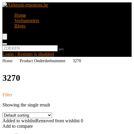
Home
Verfsproeiers
Blogs
Login / Register is disabled
Home
Product Onderdeelnummer
‎3270
‎3270
Filter
Showing the single result
Added to wishlist
Removed from wishlist
0
Add to compare