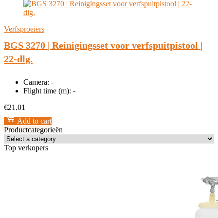
Verfsproeiers
BGS 3270 | Reinigingsset voor verfspuitpistool |
22-dlg.
Camera:
-
Flight time (m):
-
€
21.01
Add to cart
Productcategorieën
Top verkopers