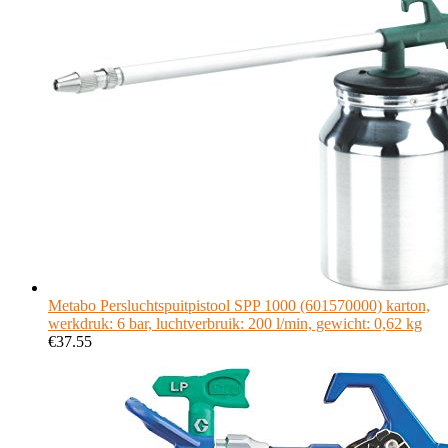
Metabo Persluchtspuitpistool SPP 1000 (601570000) karton,
werkdruk: 6 bar, luchtverbruik: 200 l/min, gewicht: 0,62 kg
€
37.55