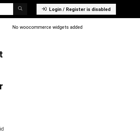
Login / Register is disabled
No woocommerce widgets added
t
r
id