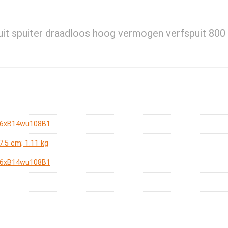
uit spuiter draadloos hoog vermogen verfspuit 800
26xB14wu108B1
17.5 cm; 1.11 kg
26xB14wu108B1