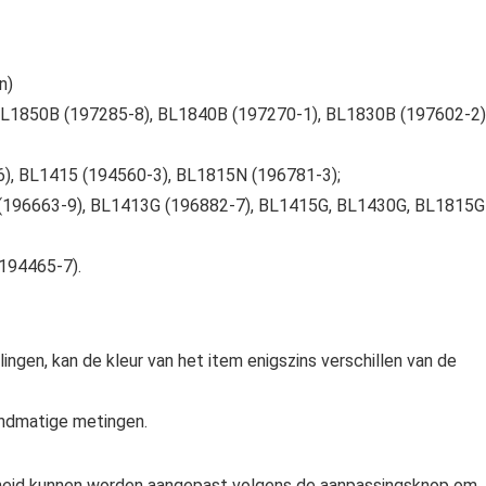
n)
 BL1850B (197285-8), BL1840B (197270-1), BL1830B (197602-2)
), BL1415 (194560-3), BL1815N (196781-3);
G (196663-9), BL1413G (196882-7), BL1415G, BL1430G, BL1815G
(194465-7).
ingen, kan de kleur van het item enigszins verschillen van de
andmatige metingen.
lheid kunnen worden aangepast volgens de aanpassingsknop om