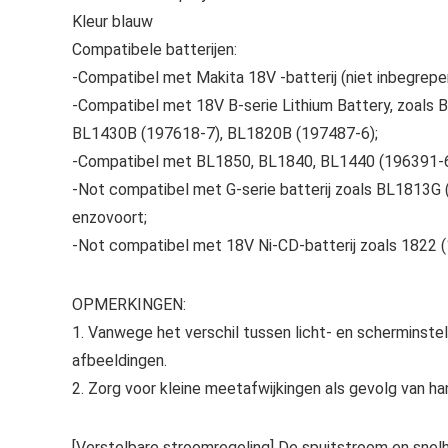
Kleur blauw
Compatibele batterijen:
-Compatibel met Makita 18V -batterij (niet inbegrepe
-Compatibel met 18V B-serie Lithium Battery, zoals
BL1430B (197618-7), BL1820B (197487-6);
-Compatibel met BL1850, BL1840, BL1440 (196391-6
-Not compatibel met G-serie batterij zoals BL1813
enzovoort;
-Not compatibel met 18V Ni-CD-batterij zoals 1822 
OPMERKINGEN:
1. Vanwege het verschil tussen licht- en scherminstell
afbeeldingen.
2. Zorg voor kleine meetafwijkingen als gevolg van h
[Verstelbare stroomregeling] De spuitstroom en sne