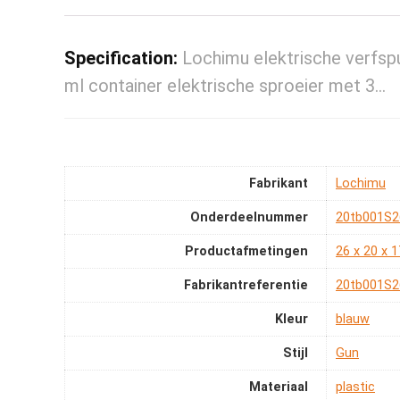
Specification:
Lochimu elektrische verfsp
ml container elektrische sproeier met 3…
Fabrikant
‎Lochimu
Onderdeelnummer
‎20tb001S
Productafmetingen
‎26 x 20 x 
Fabrikantreferentie
‎20tb001S
Kleur
‎blauw
Stijl
‎Gun
Materiaal
‎plastic