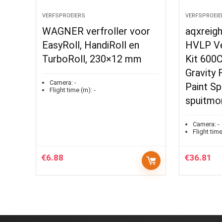
VERFSPROEIERS
VERFSPROEIE
WAGNER verfroller voor
aqxreigh
EasyRoll, HandiRoll en
HVLP Ve
TurboRoll, 230×12 mm
Kit 600C
Gravity
Camera:
-
Paint Sp
Flight time (m):
-
spuitmo
Camera:
-
Flight time
€
6.88
€
36.81