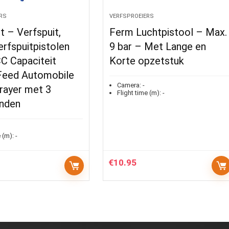
RS
VERFSPROEIERS
t – Verfspuit,
Ferm Luchtpistool – Max.
rfspuitpistolen
9 bar – Met Lange en
C Capaciteit
Korte opzetstuk
 Feed Automobile
Camera:
-
rayer met 3
Flight time (m):
-
nden
 (m):
-
€
10.95