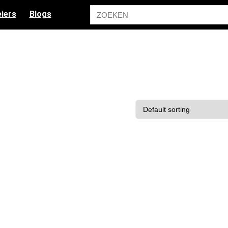
iers
Blogs