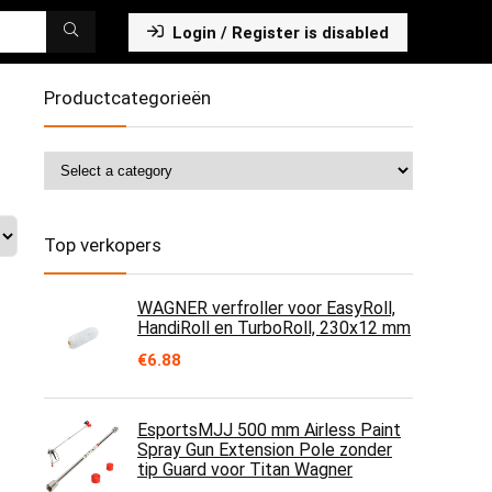
Login / Register is disabled
Productcategorieën
Top verkopers
WAGNER verfroller voor EasyRoll,
HandiRoll en TurboRoll, 230x12 mm
€
6.88
EsportsMJJ 500 mm Airless Paint
Spray Gun Extension Pole zonder
tip Guard voor Titan Wagner