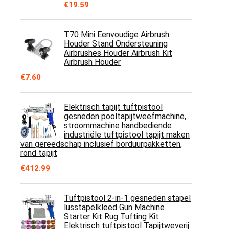
€
19.59
T70 Mini Eenvoudige Airbrush
Houder Stand Ondersteuning
Airbrushes Houder Airbrush Kit
Airbrush Houder
€
7.60
Elektrisch tapijt tuftpistool
gesneden pooltapijtweefmachine,
stroommachine handbediende
industriële tuftpistool tapijt maken
van gereedschap inclusief borduurpakketten,
rond tapijt
€
412.99
Tuftpistool 2-in-1 gesneden stapel
lusstapelkleed Gun Machine
Starter Kit Rug Tufting Kit
Elektrisch tuftpistool Tapijtweverij