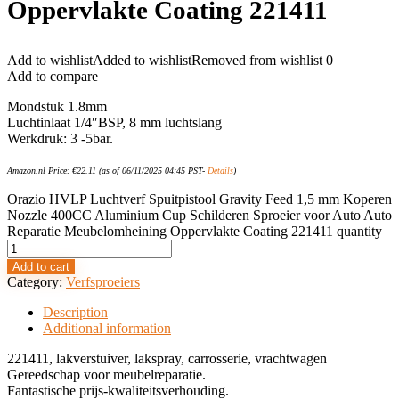
Oppervlakte Coating 221411
Add to wishlist
Added to wishlist
Removed from wishlist
0
Add to compare
Mondstuk 1.8mm
Luchtinlaat 1/4″BSP, 8 mm luchtslang
Werkdruk: 3 -5bar.
Amazon.nl Price:
€
22.11
(as of 06/11/2025 04:45 PST-
Details
)
Orazio HVLP Luchtverf Spuitpistool Gravity Feed 1,5 mm Koperen
Nozzle 400CC Aluminium Cup Schilderen Sproeier voor Auto Auto
Reparatie Meubelomheining Oppervlakte Coating 221411 quantity
Add to cart
Category:
Verfsproeiers
Description
Additional information
221411, lakverstuiver, lakspray, carrosserie, vrachtwagen
Gereedschap voor meubelreparatie.
Fantastische prijs-kwaliteitsverhouding.