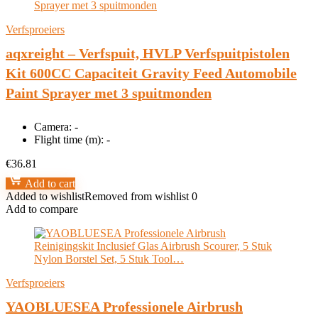
Verfsproeiers
aqxreight – Verfspuit, HVLP Verfspuitpistolen
Kit 600CC Capaciteit Gravity Feed Automobile
Paint Sprayer met 3 spuitmonden
Camera:
-
Flight time (m):
-
€
36.81
Add to cart
Added to wishlist
Removed from wishlist
0
Add to compare
Verfsproeiers
YAOBLUESEA Professionele Airbrush