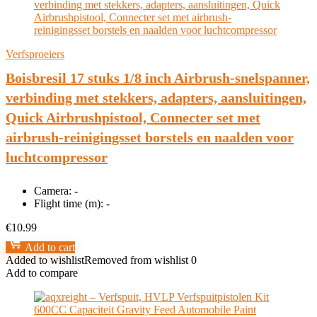
Verfsproeiers
Boisbresil 17 stuks 1/8 inch Airbrush-snelspanner,
verbinding met stekkers, adapters, aansluitingen,
Quick Airbrushpistool, Connecter set met
airbrush-reinigingsset borstels en naalden voor
luchtcompressor
Camera:
-
Flight time (m):
-
€
10.99
Add to cart
Added to wishlist
Removed from wishlist
0
Add to compare