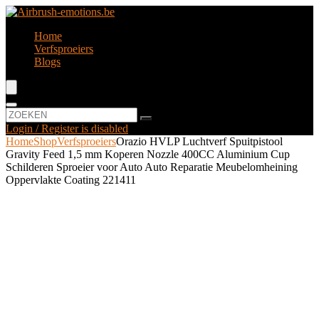
Home
Verfsproeiers
Blogs
Login / Register is disabled
Home
Shop
Verfsproeiers
Orazio HVLP Luchtverf Spuitpistool
Gravity Feed 1,5 mm Koperen Nozzle 400CC Aluminium Cup
Schilderen Sproeier voor Auto Auto Reparatie Meubelomheining
Oppervlakte Coating 221411