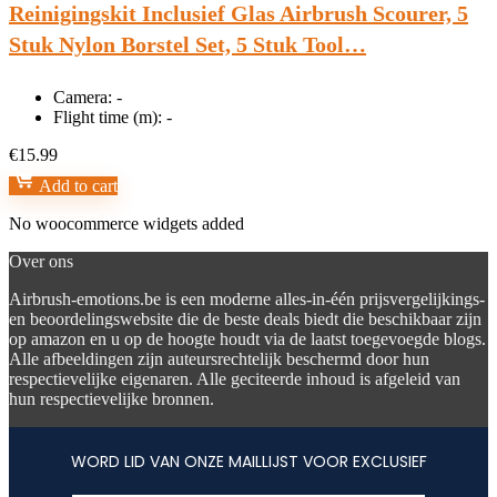
Reinigingskit Inclusief Glas Airbrush Scourer, 5
Stuk Nylon Borstel Set, 5 Stuk Tool…
Camera:
-
Flight time (m):
-
€
15.99
Add to cart
No woocommerce widgets added
Over ons
Airbrush-emotions.be is een moderne alles-in-één prijsvergelijkings-
en beoordelingswebsite die de beste deals biedt die beschikbaar zijn
op amazon en u op de hoogte houdt via de laatst toegevoegde blogs.
Alle afbeeldingen zijn auteursrechtelijk beschermd door hun
respectievelijke eigenaren. Alle geciteerde inhoud is afgeleid van
hun respectievelijke bronnen.
WORD LID VAN ONZE MAILLIJST VOOR EXCLUSIEF