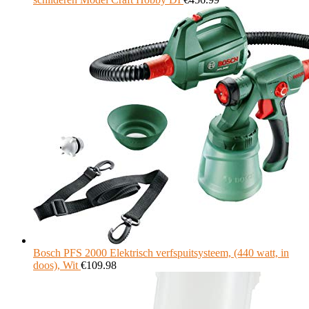
Bosch PFS 2000 Elektrisch verfspuitsysteem, (440 watt, in
doos), Wit
€
109.98