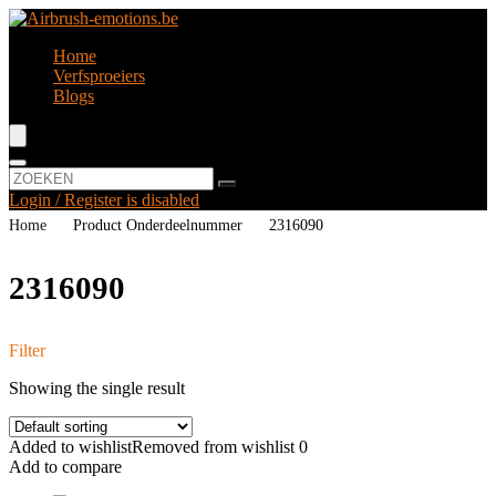
Home
Verfsproeiers
Blogs
Login / Register is disabled
Home
Product Onderdeelnummer
‎2316090
‎2316090
Filter
Showing the single result
Added to wishlist
Removed from wishlist
0
Add to compare