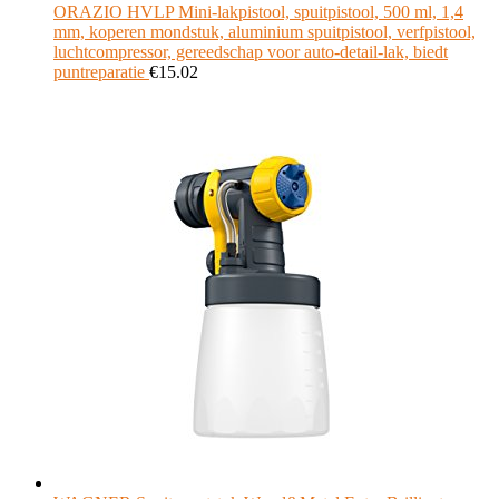
ORAZIO HVLP Mini-lakpistool, spuitpistool, 500 ml, 1,4
mm, koperen mondstuk, aluminium spuitpistool, verfpistool,
luchtcompressor, gereedschap voor auto-detail-lak, biedt
puntreparatie
€
15.02