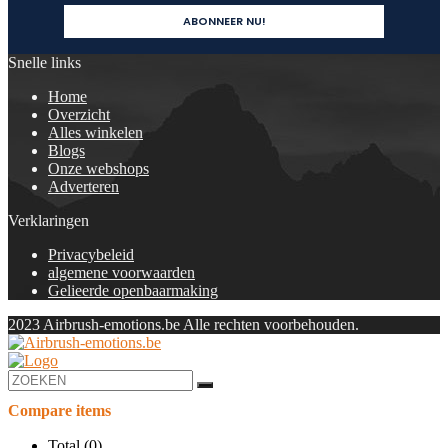
Snelle links
Home
Overzicht
Alles winkelen
Blogs
Onze webshops
Adverteren
Verklaringen
Privacybeleid
algemene voorwaarden
Gelieerde openbaarmaking
2023 Airbrush-emotions.be Alle rechten voorbehouden.
Compare items
Total (
0
)