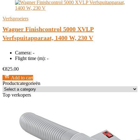
Verfsproeiers
Wagner Finishcontrol 5000 XVLP
Verfspuitapparaat, 1400 W, 230 V
Camera:
-
Flight time (m):
-
€
825.00
Add to cart
Productcategorieën
Top verkopers