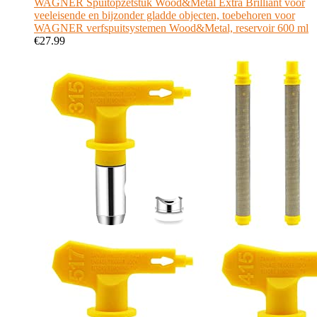
WAGNER Spuitopzetstuk Wood&Metal Extra Brilliant voor
veeleisende en bijzonder gladde objecten, toebehoren voor
WAGNER verfspuitsystemen Wood&Metal, reservoir 600 ml
€
27.99