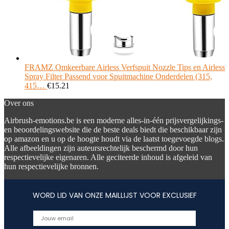
FRAMZ Omkeerbare Airless Verfspuit Nozzle Tips en Airless
Spray Filter Passend voor Spuitmachine Onderdelen (315,
415…
€
15.21
Over ons
Airbrush-emotions.be is een moderne alles-in-één prijsvergelijkings-
en beoordelingswebsite die de beste deals biedt die beschikbaar zijn
op amazon en u op de hoogte houdt via de laatst toegevoegde blogs.
Alle afbeeldingen zijn auteursrechtelijk beschermd door hun
respectievelijke eigenaren. Alle geciteerde inhoud is afgeleid van
hun respectievelijke bronnen.
WORD LID VAN ONZE MAILLIJST VOOR EXCLUSIEF