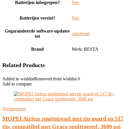
Batterijen inbegrepen?
‎Nee
Batterijen vereist?
‎Nee
Gegarandeerde software-updates
‎onbekend
tot
Brand
Merk: BESTA
Related Products
Added to wishlist
Removed from wishlist
0
Add to compare
Verfsproeiers
MOPEI Airless spuitpistool met tip guard en 517
tip, compatibel met Graco spuittoestel, 3600 psi