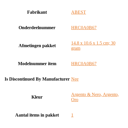
Fabrikant
‎ABEST
Onderdeelnummer
‎HRC0A0B67
‎14.8 x 10.6 x 1.5 cm; 30
Afmetingen pakket
gram
Modelnummer item
‎HRC0A0B67
Is Discontinued By Manufacturer
‎Nee
‎Argento & Nero, Argento,
Kleur
Oro
Aantal items in pakket
‎1