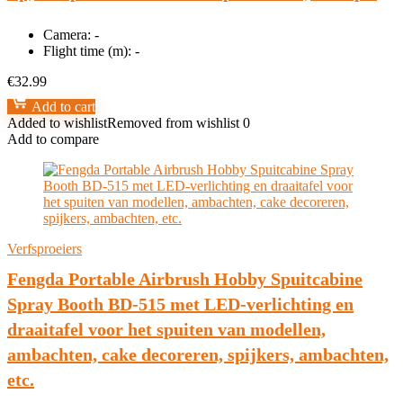
Camera:
-
Flight time (m):
-
€
32.99
Add to cart
Added to wishlist
Removed from wishlist
0
Add to compare
Verfsproeiers
Fengda Portable Airbrush Hobby Spuitcabine
Spray Booth BD-515 met LED-verlichting en
draaitafel voor het spuiten van modellen,
ambachten, cake decoreren, spijkers, ambachten,
etc.