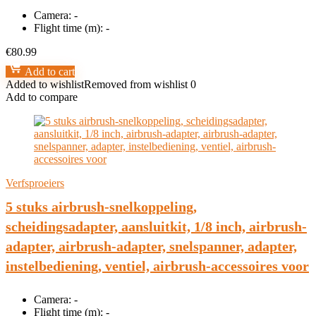
Camera:
-
Flight time (m):
-
€
80.99
Add to cart
Added to wishlist
Removed from wishlist
0
Add to compare
Verfsproeiers
5 stuks airbrush-snelkoppeling,
scheidingsadapter, aansluitkit, 1/8 inch, airbrush-
adapter, airbrush-adapter, snelspanner, adapter,
instelbediening, ventiel, airbrush-accessoires voor
Camera:
-
Flight time (m):
-