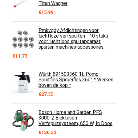
Titan Wagner
€
15.99
Pmkvgdy Afdichtingen voor
luchtloze verfspuiten - 10 stuks
voor luchtloos spuitapparaat
spuiten machines accessoires…
€
11.73
Würth 891503360 1L Pomp
Spuitfles Sproeifles 360° * Werken
boven de kop *
€
27.55
Bosch Home and Garden PFS
3000-2 Elektrisch
Verfspuitsysteem, 650 W, In Doos
€
120.32