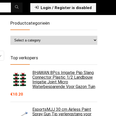
Login / Register is disabled
Productcategorieën
Top verkopers
BHAWAN 8Pcs Irrigatie Pijp Slang
Connector Plastic 1/2 Landbouw
Irrigatie Joint Micro
Waterbesparende Voor Gazon Tuin
€
10.20
EsportsMJJ 30 cm Airless Paint
Spray Gun Tip verlengstang voor