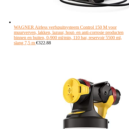
WAGNER Airless verfspuitsysteem Control 150 M voor
muurverven, lakken, lazuur, hout- en anti-corrosie producten
binnen en buiten, 0-900 ml/min, 110 bar, reservoir 5500 ml,
slang 7,5 m
€
322.88