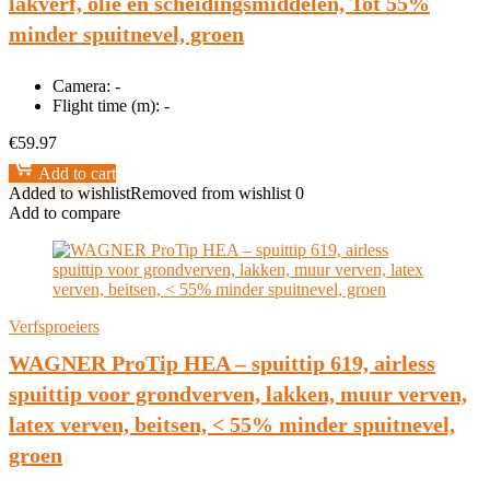
lakverf, olie en scheidingsmiddelen, Tot 55%
minder spuitnevel, groen
Camera:
-
Flight time (m):
-
€
59.97
Add to cart
Added to wishlist
Removed from wishlist
0
Add to compare
Verfsproeiers
WAGNER ProTip HEA – spuittip 619, airless
spuittip voor grondverven, lakken, muur verven,
latex verven, beitsen, < 55% minder spuitnevel,
groen