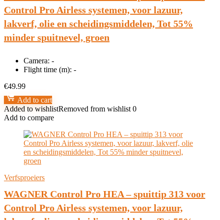
Control Pro Airless systemen, voor lazuur,
lakverf, olie en scheidingsmiddelen, Tot 55%
minder spuitnevel, groen
Camera:
-
Flight time (m):
-
€
49.99
Add to cart
Added to wishlist
Removed from wishlist
0
Add to compare
Verfsproeiers
WAGNER Control Pro HEA – spuittip 313 voor
Control Pro Airless systemen, voor lazuur,