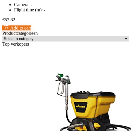
Camera:
-
Flight time (m):
-
€
52.82
Add to cart
Productcategorieën
Top verkopers