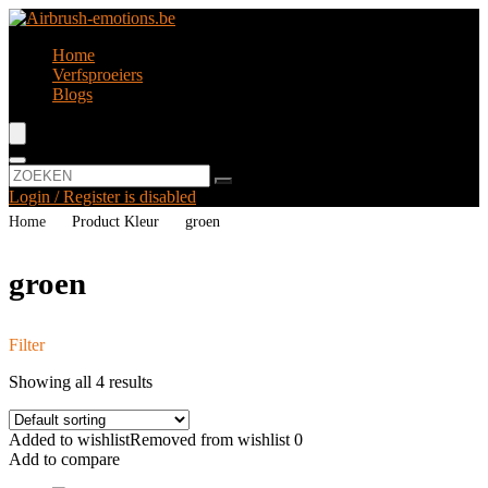
Home
Verfsproeiers
Blogs
Login / Register is disabled
Home
Product Kleur
‎groen
‎groen
Filter
Showing all 4 results
Added to wishlist
Removed from wishlist
0
Add to compare