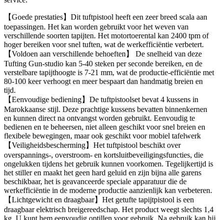
【Goede prestaties】Dit tuftpistool heeft een zeer breed scala aan
toepassingen. Het kan worden gebruikt voor het weven van
verschillende soorten tapijten. Het motortoerental kan 2400 tpm of
hoger bereiken voor snel tuften, wat de werkefficiëntie verbetert.
【Voldoen aan verschillende behoeften】 De snelheid van deze
Tufting Gun-studio kan 5-40 steken per seconde bereiken, en de
verstelbare tapijthoogte is 7-21 mm, wat de productie-efficiëntie met
80-100 keer verhoogt en meer bespaart dan handmatig breien en
tijd.
【Eenvoudige bediening】De tuftpistoolset bevat 4 kussens in
Marokkaanse stijl. Deze prachtige kussens bevatten binnenkernen
en kunnen direct na ontvangst worden gebruikt. Eenvoudig te
bedienen en te beheersen, niet alleen geschikt voor snel breien en
flexibele bewegingen, maar ook geschikt voor mobiel tafelwerk
【Veiligheidsbescherming】Het tuftpistool beschikt over
overspannings-, overstroom- en kortsluitbeveiligingsfuncties, die
ongelukken tijdens het gebruik kunnen voorkomen. Tegelijkertijd is
het stiller en maakt het geen hard geluid en zijn bijna alle garens
beschikbaar, het is geavanceerde speciale apparatuur die de
werkefficiëntie in de moderne productie aanzienlijk kan verbeteren.
【Lichtgewicht en draagbaar】Het getufte tapijtpistool is een
draagbaar elektrisch breigereedschap. Het product weegt slechts 1,4
kg. U kunt hem eenvoudig optillen voor gebruik. Na gebruik kan hij