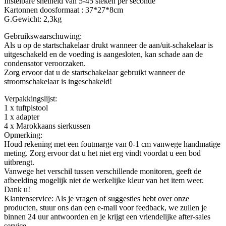
Instelbare snelheid van 5-45 steken per seconde
Kartonnen doosformaat : 37*27*8cm
G.Gewicht: 2,3kg
Gebruikswaarschuwing:
Als u op de startschakelaar drukt wanneer de aan/uit-schakelaar is
uitgeschakeld en de voeding is aangesloten, kan schade aan de
condensator veroorzaken.
Zorg ervoor dat u de startschakelaar gebruikt wanneer de
stroomschakelaar is ingeschakeld!
Verpakkingslijst:
1 x tuftpistool
1 x adapter
4 x Marokkaans sierkussen
Opmerking:
Houd rekening met een foutmarge van 0-1 cm vanwege handmatige
meting. Zorg ervoor dat u het niet erg vindt voordat u een bod
uitbrengt.
Vanwege het verschil tussen verschillende monitoren, geeft de
afbeelding mogelijk niet de werkelijke kleur van het item weer.
Dank u!
Klantenservice: Als je vragen of suggesties hebt over onze
producten, stuur ons dan een e-mail voor feedback, we zullen je
binnen 24 uur antwoorden en je krijgt een vriendelijke after-sales
service.