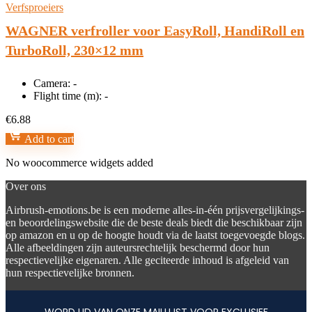
Verfsproeiers
WAGNER verfroller voor EasyRoll, HandiRoll en
TurboRoll, 230×12 mm
Camera:
-
Flight time (m):
-
€
6.88
Add to cart
No woocommerce widgets added
Over ons
Airbrush-emotions.be is een moderne alles-in-één prijsvergelijkings-
en beoordelingswebsite die de beste deals biedt die beschikbaar zijn
op amazon en u op de hoogte houdt via de laatst toegevoegde blogs.
Alle afbeeldingen zijn auteursrechtelijk beschermd door hun
respectievelijke eigenaren. Alle geciteerde inhoud is afgeleid van
hun respectievelijke bronnen.