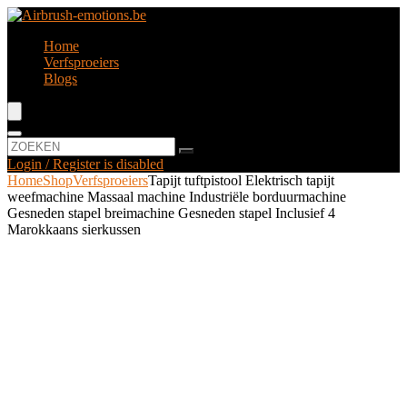
Home
Verfsproeiers
Blogs
Login / Register is disabled
Home
Shop
Verfsproeiers
Tapijt tuftpistool Elektrisch tapijt
weefmachine Massaal machine Industriële borduurmachine
Gesneden stapel breimachine Gesneden stapel Inclusief 4
Marokkaans sierkussen