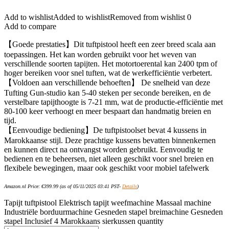
Add to wishlist
Added to wishlist
Removed from wishlist
0
Add to compare
【Goede prestaties】Dit tuftpistool heeft een zeer breed scala aan
toepassingen. Het kan worden gebruikt voor het weven van
verschillende soorten tapijten. Het motortoerental kan 2400 tpm of
hoger bereiken voor snel tuften, wat de werkefficiëntie verbetert.
【Voldoen aan verschillende behoeften】 De snelheid van deze
Tufting Gun-studio kan 5-40 steken per seconde bereiken, en de
verstelbare tapijthoogte is 7-21 mm, wat de productie-efficiëntie met
80-100 keer verhoogt en meer bespaart dan handmatig breien en
tijd.
【Eenvoudige bediening】De tuftpistoolset bevat 4 kussens in
Marokkaanse stijl. Deze prachtige kussens bevatten binnenkernen
en kunnen direct na ontvangst worden gebruikt. Eenvoudig te
bedienen en te beheersen, niet alleen geschikt voor snel breien en
flexibele bewegingen, maar ook geschikt voor mobiel tafelwerk
Amazon.nl Price:
€
399.99
(as of 05/11/2025 03:41 PST-
Details
)
Tapijt tuftpistool Elektrisch tapijt weefmachine Massaal machine
Industriële borduurmachine Gesneden stapel breimachine Gesneden
stapel Inclusief 4 Marokkaans sierkussen quantity