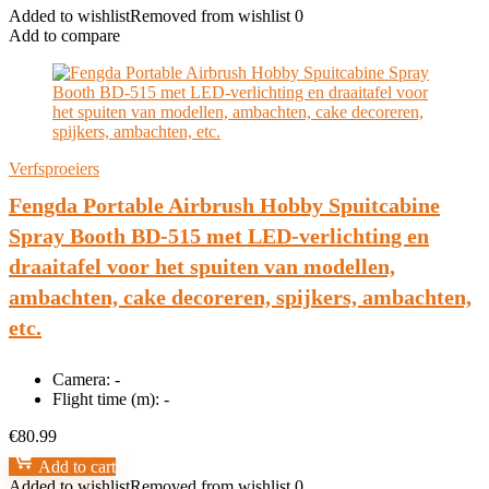
Added to wishlist
Removed from wishlist
0
Add to compare
Verfsproeiers
Fengda Portable Airbrush Hobby Spuitcabine
Spray Booth BD-515 met LED-verlichting en
draaitafel voor het spuiten van modellen,
ambachten, cake decoreren, spijkers, ambachten,
etc.
Camera:
-
Flight time (m):
-
€
80.99
Add to cart
Added to wishlist
Removed from wishlist
0