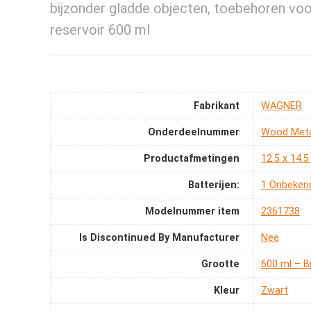
bijzonder gladde objecten, toebehoren 
reservoir 600 ml
Fabrikant
‎WAGNER
Onderdeelnummer
‎Wood Metal
Productafmetingen
‎12.5 x 14.
Batterijen:
‎1 Onbekend
Modelnummer item
‎2361738
Is Discontinued By Manufacturer
‎Nee
Grootte
‎600 ml – Br
Kleur
‎Zwart