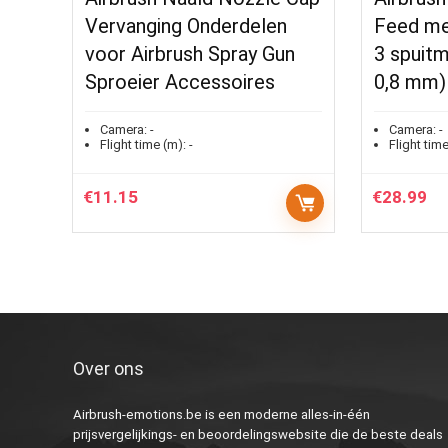
Vervanging Onderdelen
Feed me
voor Airbrush Spray Gun
3 spuitm
Sproeier Accessoires
0,8 mm)
Camera:
-
Camera:
-
Flight time (m):
-
Flight time
€
11.15
€
28.99
Over ons
Airbrush-emotions.be is een moderne alles-in-één
prijsvergelijkings- en beoordelingswebsite die de beste deals