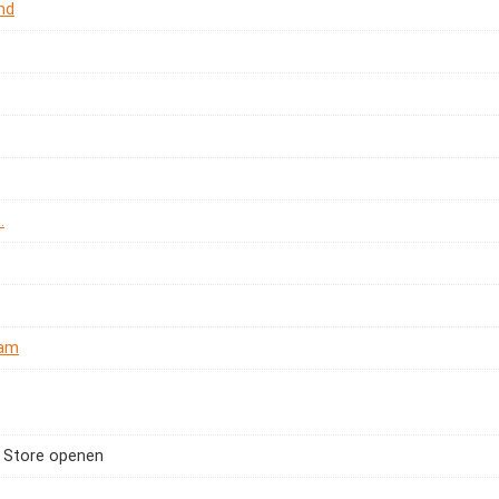
nd
.
ram
 Store openen