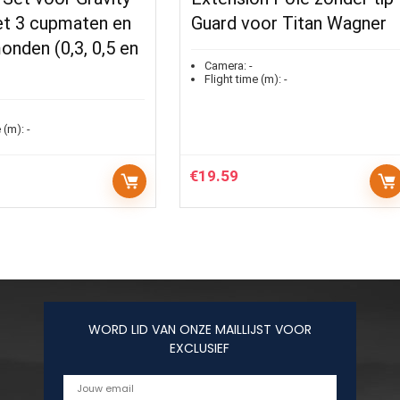
t 3 cupmaten en
Guard voor Titan Wagner
onden (0,3, 0,5 en
Camera:
-
Flight time (m):
-
 (m):
-
€
19.59
WORD LID VAN ONZE MAILLIJST VOOR
EXCLUSIEF