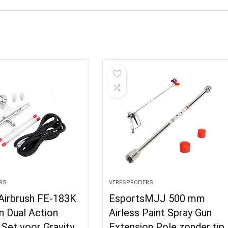
RS
VERFSPROEIERS
Airbrush FE-183K
EsportsMJJ 500 mm
n Dual Action
Airless Paint Spray Gun
 Set voor Gravity
Extension Pole zonder tip