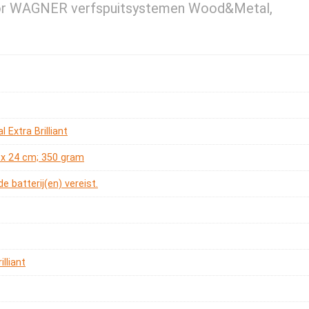
voor WAGNER verfspuitsystemen Wood&Metal,
 Extra Brilliant
5 x 24 cm; 350 gram
e batterij(en) vereist.
illiant