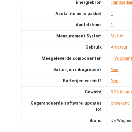
Energiebron
‎Handbedie
Aantal items in pakket
‎1
Aantal items
‎1
Measurement System
‎Metric
Gebruik
‎Amateur
Meegeleverde componenten
‎1 Voorkant
Batterijen inbegrepen?
‎Nee
Batterijen vereist?
‎Nee
Gewicht
‎0.35 Kilog
Gegarandeerde software-updates
‎onbekend
tot
Brand
De Wagner