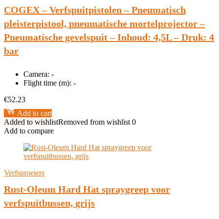
COGEX – Verfspuitpistolen – Pneumatisch
pleisterpistool, pneumatische mortelprojector –
Pneumatische gevelspuit – Inhoud: 4,5L – Druk: 4
bar
Camera:
-
Flight time (m):
-
€
52.23
Add to cart
Added to wishlist
Removed from wishlist
0
Add to compare
Verfsproeiers
Rust-Oleum Hard Hat spraygreep voor
verfspuitbussen, grijs