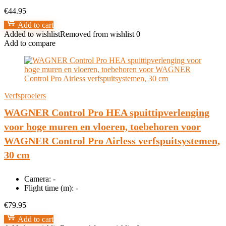
€
44.95
Add to cart
Added to wishlist
Removed from wishlist
0
Add to compare
Verfsproeiers
WAGNER Control Pro HEA spuittipverlenging
voor hoge muren en vloeren, toebehoren voor
WAGNER Control Pro Airless verfspuitsystemen,
30 cm
Camera:
-
Flight time (m):
-
€
79.95
Add to cart