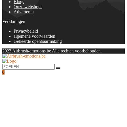
Blogs
Onze webshops
Adverteren
Verklaringen
Privacybeleid
algemene voorwaarden
Gelieerde openbaarmaking
2023 Airbrush-emotions.be Alle rechten voorbehouden.
0