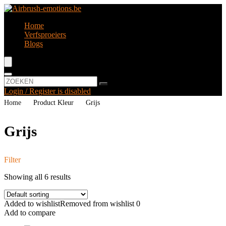
Home
Verfsproeiers
Blogs
Login / Register is disabled
Home
Product Kleur
‎Grijs
‎Grijs
Filter
Showing all 6 results
Added to wishlist
Removed from wishlist
0
Add to compare