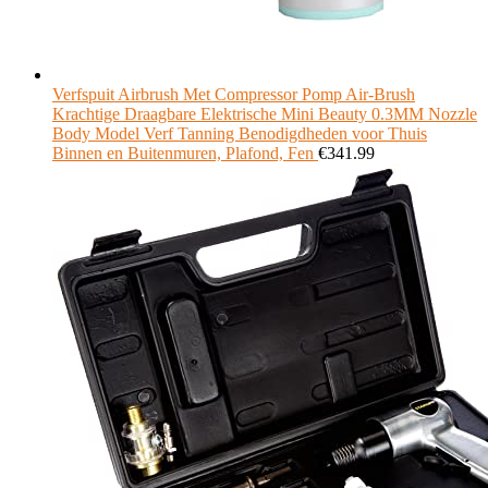
Verfspuit Airbrush Met Compressor Pomp Air-Brush
Krachtige Draagbare Elektrische Mini Beauty 0.3MM Nozzle
Body Model Verf Tanning Benodigdheden voor Thuis
Binnen en Buitenmuren, Plafond, Fen
€
341.99