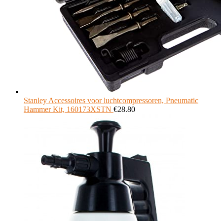
Stanley Accessoires voor luchtcompressoren, Pneumatic
Hammer Kit, 160173XSTN
€
28.80