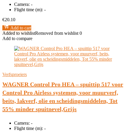
Camera:
-
Flight time (m):
-
€
20.10
Add to cart
Added to wishlist
Removed from wishlist
0
Add to compare
Verfsproeiers
WAGNER Control Pro HEA – spuittip 517 voor
Control Pro Airless systemen, voor muurverf,
beits, lakverf, olie en scheidingsmiddelen, Tot
55% minder spuitnevel,Grijs
Camera:
-
Flight time (m):
-