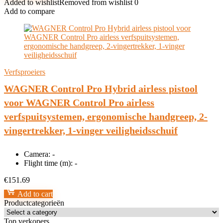
Added to wishlist
Removed from wishlist
0
Add to compare
Verfsproeiers
WAGNER Control Pro Hybrid airless pistool
voor WAGNER Control Pro airless
verfspuitsystemen, ergonomische handgreep, 2-
vingertrekker, 1-vinger veiligheidsschuif
Camera:
-
Flight time (m):
-
€
151.69
Add to cart
Productcategorieën
Top verkopers