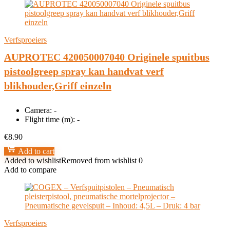
Verfsproeiers
AUPROTEC 420050007040 Originele spuitbus
pistoolgreep spray kan handvat verf
blikhouder,Griff einzeln
Camera:
-
Flight time (m):
-
€
8.90
Add to cart
Added to wishlist
Removed from wishlist
0
Add to compare
Verfsproeiers