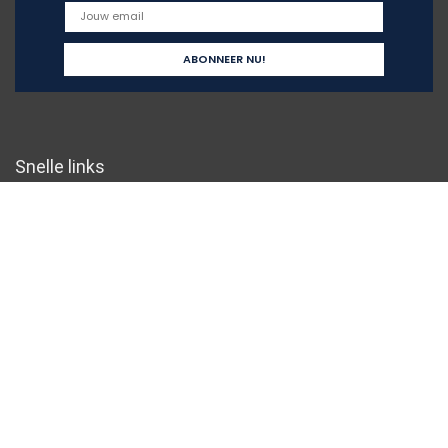
Snelle links
Home
Overzicht
Alles winkelen
Blogs
Onze webshops
Adverteren
Verklaringen
Privacybeleid