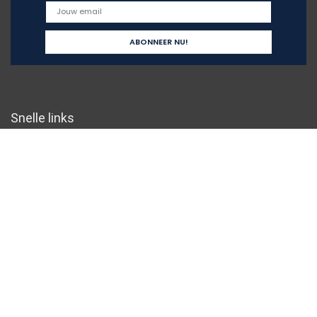
Snelle links
Home
Overzicht
Alles winkelen
Blogs
Onze webshops
Adverteren
Verklaringen
Privacybeleid