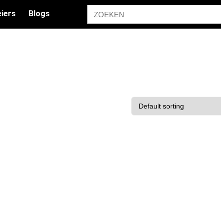
iers
Blogs