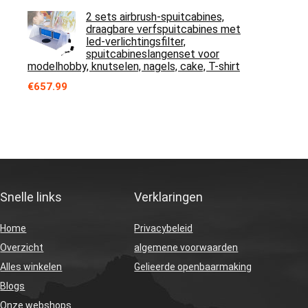
2 sets airbrush-spuitcabines,
draagbare verfspuitcabines met
led-verlichtingsfilter,
spuitcabineslangenset voor
modelhobby, knutselen, nagels, cake, T-shirt
€
657.99
Snelle links
Verklaringen
Home
Privacybeleid
Overzicht
algemene voorwaarden
Alles winkelen
Gelieerde openbaarmaking
Blogs
Onze webshops