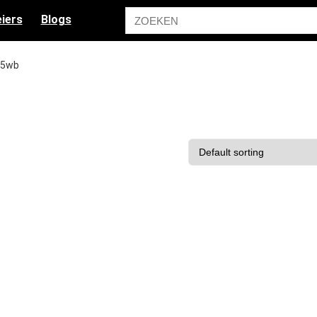
iers
Blogs
x5wb