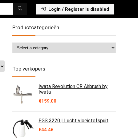
Login / Register is disabled
Productcategorieën
Top verkopers
Iwata Revolution CR Airbrush by
Iwata
€
159.00
BGS 3220 | Lucht vloeistofspuit
€
44.46