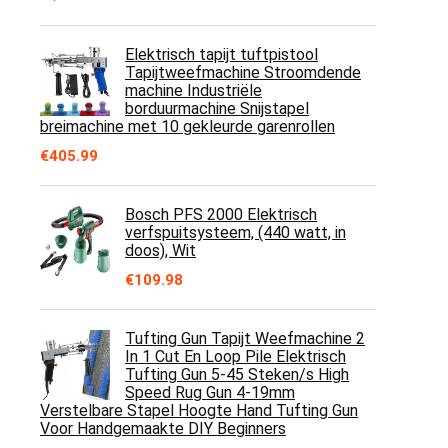
Elektrisch tapijt tuftpistool
Tapijtweefmachine Stroomdende
machine Industriële
borduurmachine Snijstapel
breimachine met 10 gekleurde garenrollen
€
405.99
Bosch PFS 2000 Elektrisch
verfspuitsysteem, (440 watt, in
doos), Wit
€
109.98
Tufting Gun Tapijt Weefmachine 2
In 1 Cut En Loop Pile Elektrisch
Tufting Gun 5-45 Steken/s High
Speed Rug Gun 4-19mm
Verstelbare Stapel Hoogte Hand Tufting Gun
Voor Handgemaakte DIY Beginners