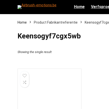
Home
Verfsproe
Home
Product Fabrikantreferentie
‎Keensogyf7cg
‎Keensogyf7cgx5wb
Showing the single result