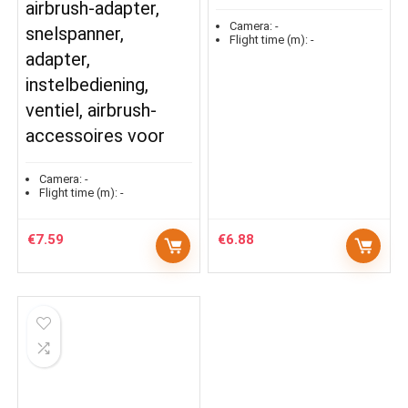
airbrush-adapter,
Camera:
-
snelspanner,
Flight time (m):
-
adapter,
instelbediening,
ventiel, airbrush-
accessoires voor
Camera:
-
Flight time (m):
-
€
7.59
€
6.88