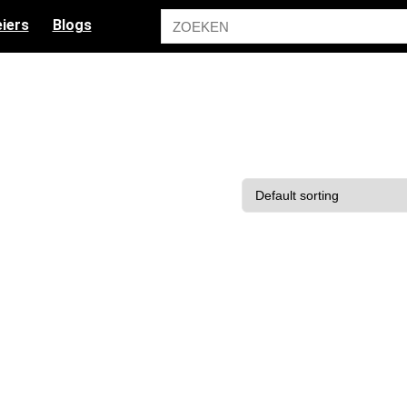
iers
Blogs