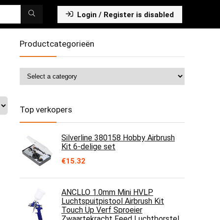
Login / Register is disabled
Productcategorieën
Top verkopers
Silverline 380158 Hobby Airbrush
Kit 6-delige set
€
15.32
ANCLLO 1.0mm Mini HVLP
Luchtspuitpistool Airbrush Kit
Touch Up Verf Sproeier
Zwaartekracht Feed Luchtborstel