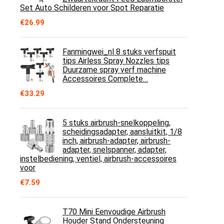
Set Auto Schilderen voor Spot Reparatie
€
26.99
Fanmingwei_nl 8 stuks verfspuit
tips Airless Spray Nozzles tips
Duurzame spray verf machine
Accessoires Complete…
€
33.29
5 stuks airbrush-snelkoppeling,
scheidingsadapter, aansluitkit, 1/8
inch, airbrush-adapter, airbrush-
adapter, snelspanner, adapter,
instelbediening, ventiel, airbrush-accessoires
voor
€
7.59
T70 Mini Eenvoudige Airbrush
Houder Stand Ondersteuning