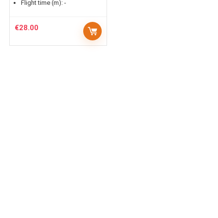
Flight time (m):
-
€
28.00