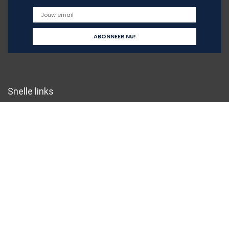
Snelle links
Home
Overzicht
Alles winkelen
Blogs
Onze webshops
Adverteren
Verklaringen